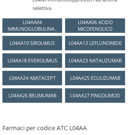
selettiva
L04AA04
L04AA06 ACIDO
IMMUNOGLOBULINA..
MICOFENOLICO
L04AA10 SIROLIMUS
L04AA13 LEFLUNOMIDE
L04AA18 EVEROLIMUS
L04AA23 NATALIZUMAB
L04AA24 ABATACEPT
L04AA25 ECULIZUMAB
L04AA26 BELIMUMAB
L04AA27 FINGOLIMOD
Farmaci per codice ATC L04AA