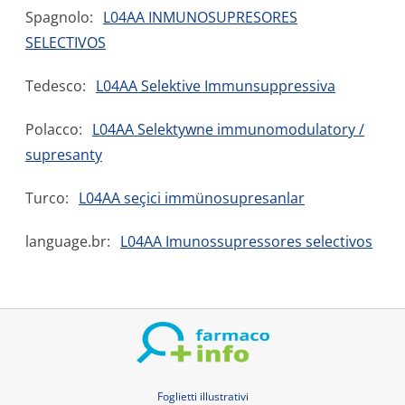
Spagnolo:
L04AA INMUNOSUPRESORES
SELECTIVOS
Tedesco:
L04AA Selektive Immunsuppressiva
Polacco:
L04AA Selektywne immunomodulatory /
supresanty
Turco:
L04AA seçici immünosupresanlar
language.br:
L04AA Imunossupressores selectivos
Foglietti illustrativi