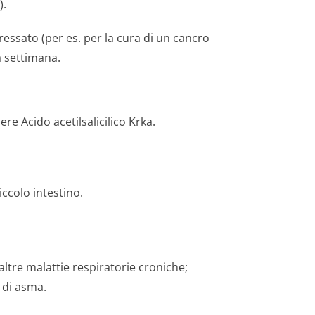
).
ssato (per es. per la cura di un cancro
a settimana.
re Acido acetilsalicili­co Krka.
ccolo intestino.
 altre malattie respiratorie croniche;
o di asma.