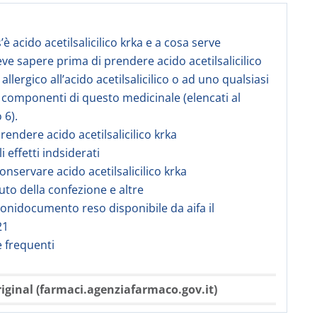
’è acido acetilsalicilico krka e a cosa serve
eve sapere prima di prendere acido acetilsalicilico
 allergico all’acido acetilsalicilico o ad uno qualsiasi
ri componenti di questo medicinale (elencati al
 6).
rendere acido acetilsalicilico krka
li effetti indsiderati
onservare acido acetilsalicilico krka
uto della confezione e altre
onidocumento reso disponibile da aifa il
21
frequenti
iginal (farmaci.agenziafarmaco.gov.it)