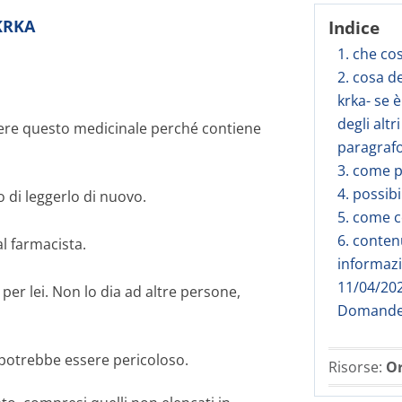
 KRKA
Indice
1. che cos
2. cosa d
krka- se è
degli alt
ere questo medicinale perché contiene
paragrafo
3. come p
4. possibi
 di leggerlo di nuovo.
5. come c
6. conten
al farmacista.
informazi
11/04/20
per lei. Non lo dia ad altre persone,
Domande 
 potrebbe essere pericoloso.
Risorse:
Or