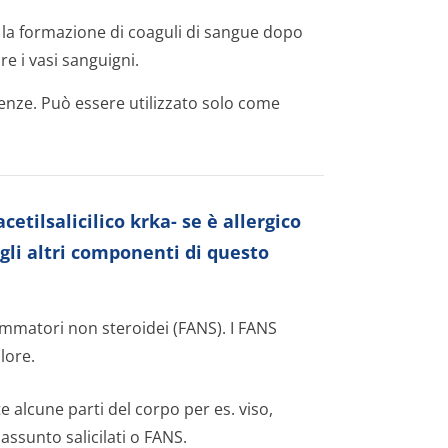
e la formazione di coaguli di sangue dopo
re i vasi sanguigni.
nze. Può essere utilizzato solo come
etilsalicilico krka- se è allergico
degli altri componenti di questo
nfiammatori non steroidei (FANS). I FANS
lore.
e alcune parti del corpo per es. viso,
ssunto salicilati o FANS.