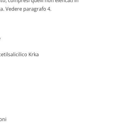
ato, compresi quelli non elencati in
sta. Vedere paragrafo 4.
e
ilsalicili­co Krka
oni