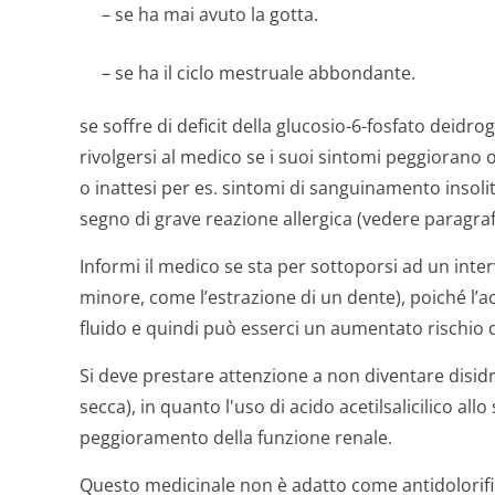
– se ha mai avuto la gotta.
– se ha il ciclo mestruale abbondante.
se soffre di deficit della glucosio-6-fosfato dei
rivolgersi al medico se i suoi sintomi peggiorano o
o inattesi per es. sintomi di sanguinamento insoliti,
segno di grave reazione allergica (vedere paragrafo 
Informi il medico se sta per sottoporsi ad un inte
minore, come l’estrazione di un dente), poiché l’aci
fluido e quindi può esserci un aumentato rischio
Si deve prestare attenzione a non diventare disidr
secca), in quanto l'uso di acido acetilsalicilico a
peggioramento della funzione renale.
Questo medicinale non è adatto come antidolorific