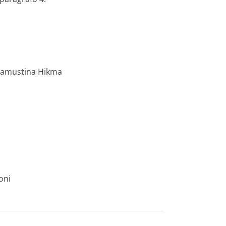
ndamustina Hikma
oni