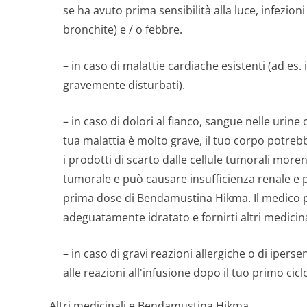
se ha avuto prima sensibilità alla luce, infezion
bronchite) e / o febbre.
– in caso di malattie cardiache esistenti (ad es. 
gravemente disturbati).
– in caso di dolori al fianco, sangue nelle urine
tua malattia è molto grave, il tuo corpo potreb
i prodotti di scarto dalle cellule tumorali more
tumorale e può causare insufficienza renale e p
prima dose di Bendamustina Hikma. Il medico p
adeguatamente idratato e fornirti altri medicinal
– in caso di gravi reazioni allergiche o di ipers
alle reazioni all'infusione dopo il tuo primo cicl
Altri medicinali e Bendamustina Hikma