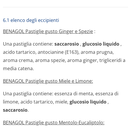
(E163), saccarinato sodico, acido tartarico,
sciroppo di
maltitolo
, isomaltosio.
BENAGOL Pastiglie gusto Menta Fredda:
Una pastiglia contiene: xilitolo, mentolo, aroma menta,
olio di eucalipto,
saccarosio liquido
,
glucosio liquido
.