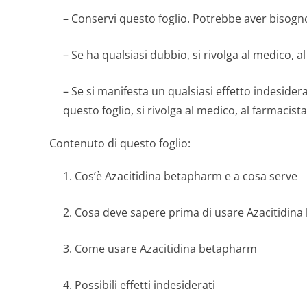
– Conservi questo foglio. Potrebbe aver bisogno
– Se ha qualsiasi dubbio, si rivolga al medico, al
– Se si manifesta un qualsiasi effetto indesider
questo foglio, si rivolga al medico, al farmacist
Contenuto di questo foglio:
1. Cos’è Azacitidina betapharm e a cosa serve
2. Cosa deve sapere prima di usare Azacitidin
3. Come usare Azacitidina betapharm
4. Possibili effetti indesiderati