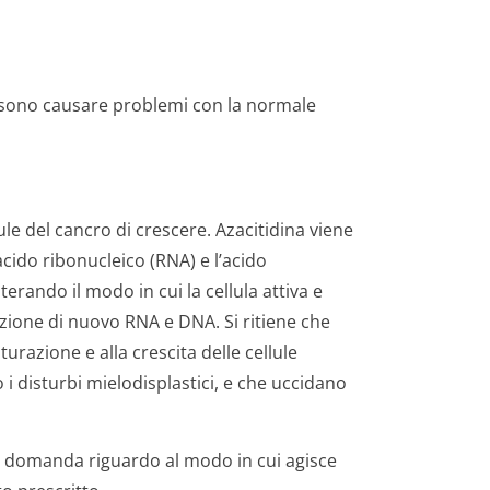
ssono causare problemi con la normale
e del cancro di crescere. Azacitidina viene
acido ribonucleico (RNA) e l’acido
terando il modo in cui la cellula attiva e
uzione di nuovo RNA e DNA. Si ritiene che
urazione e alla crescita delle cellule
i disturbi mielodisplastici, e che uccidano
asi domanda riguardo al modo in cui agisce