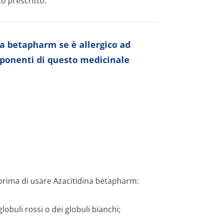
o prescritto.
na betapharm se è allergico ad
omponenti di questo medicinale
e prima di usare Azacitidina betapharm:
lobuli rossi o dei globuli bianchi;