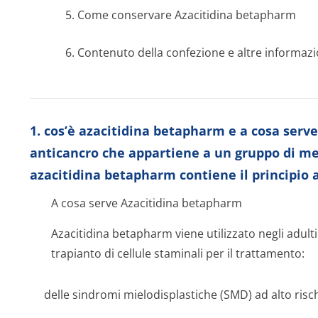
5. Come conservare Azacitidina betapharm
6. Contenuto della confezione e altre informazi
1. cos’è azacitidina betapharm e a cosa ser
anticancro che appartiene a un gruppo di me
azacitidina betapharm contiene il principio a
A cosa serve Azacitidina betapharm
Azacitidina betapharm viene utilizzato negli adulti
trapianto di cellule staminali per il trattamento:
delle sindromi mielodisplastiche (SMD) ad alto risch