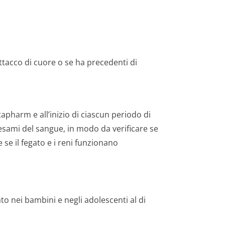
ttacco di cuore o se ha precedenti di
tapharm e all’inizio di ciascun periodo di
 esami del sangue, in modo da verificare se
 se il fegato e i reni funzionano
 nei bambini e negli adolescenti al di