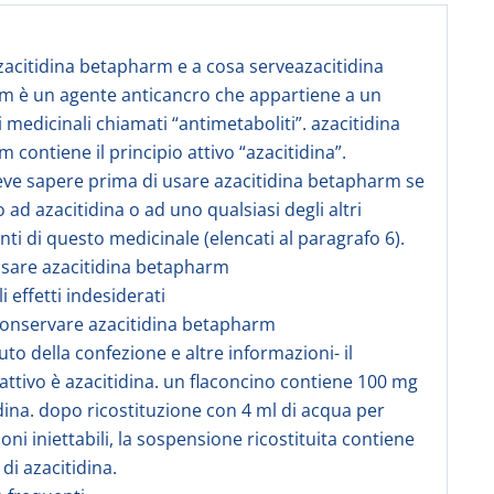
azacitidina betapharm e a cosa serveazacitidina
m è un agente anticancro che appartiene a un
 medicinali chiamati “antimetaboliti”. azacitidina
 contiene il principio attivo “azacitidina”.
eve sapere prima di usare azacitidina betapharm se
o ad azacitidina o ad uno qualsiasi degli altri
i di questo medicinale (elencati al paragrafo 6).
sare azacitidina betapharm
li effetti indesiderati
conservare azacitidina betapharm
uto della confezione e altre informazioni- il
 attivo è azacitidina. un flaconcino contiene 100 mg
idina. dopo ricostituzione con 4 ml di acqua per
oni iniettabili, la sospensione ricostituita contiene
di azacitidina.