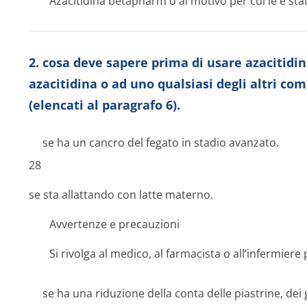
Azacitidina betapharm o al motivo per cui le è stat
2. cosa deve sapere prima di usare azacitidi
azacitidina o ad uno qualsiasi degli altri c
(elencati al paragrafo 6).
se ha un cancro del fegato in stadio avanzato.
28
se sta allattando con latte materno.
Avvertenze e precauzioni
Si rivolga al medico, al farmacista o all’infermier
se ha una riduzione della conta delle piastrine, dei g