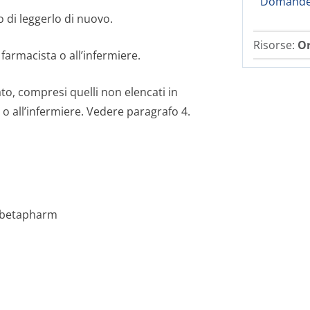
Domande 
 di leggerlo di nuovo.
Risorse:
Or
 farmacista o all’infermiere.
ato, compresi quelli non elencati in
a o all’infermiere. Vedere paragrafo 4.
a betapharm