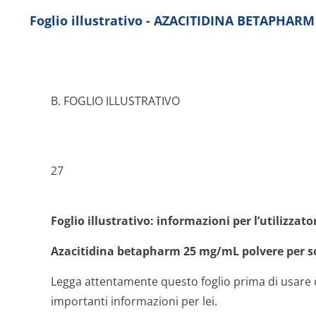
Foglio illustrativo - AZACITIDINA BETAPHARM
B. FOGLIO ILLUSTRATIVO
27
Foglio illustrativo: informazioni per l’utilizzato
Azacitidina betapharm 25 mg/mL polvere per so
Legga attentamente questo foglio prima di usare
importanti informazioni per lei.