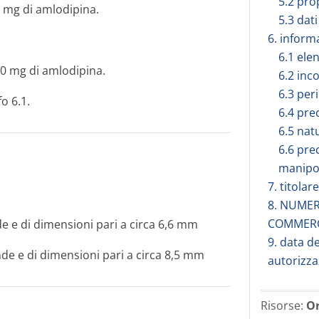
5.2 pro
 mg di amlodipina.
5.3 dati
6. inform
6.1 elen
0 mg di amlodipina.
6.2 inc
6.3 peri
o 6.1.
6.4 pre
6.5 nat
6.6 pre
manipo
7. titola
8. NUMER
COMMER
e e di dimensioni pari a circa 6,6 mm
9. data d
de e di dimensioni pari a circa 8,5 mm
autorizza
Risorse:
Or