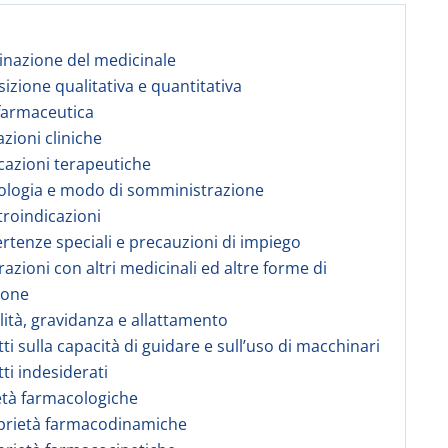
nazione del medicinale
izione qualitativa e quantitativa
farmaceutica
azioni cliniche
icazioni terapeutiche
ologia e modo di somministrazione
troindicazioni
ertenze speciali e precauzioni di impiego
razioni con altri medicinali ed altre forme di
ione
ilità, gravidanza e allattamento
tti sulla capacità di guidare e sull’uso di macchinari
tti indesiderati
età farmacologiche
prietà farmacodinamiche