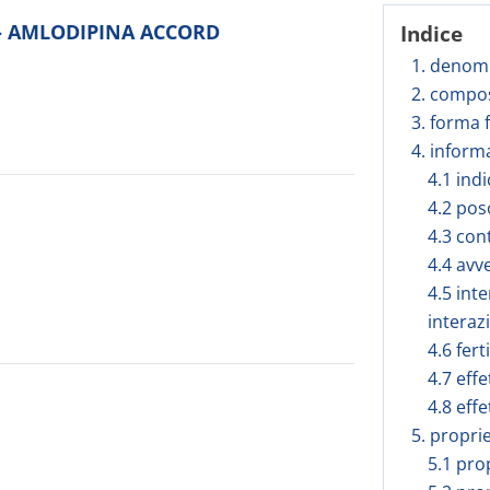
to - AMLODIPINA ACCORD
Indice
1. denomi
2. compos
3. forma 
4. inform
4.1 ind
4.2 pos
4.3 con
4.4 avv
4.5 inte
interaz
4.6 fert
4.7 effe
4.8 effe
5. propri
5.1 pro