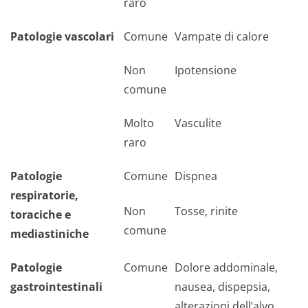
raro
Patologie vascolari
Comune
Vampate di calore
Non
Ipotensione
comune
Molto
Vasculite
raro
Patologie
Comune
Dispnea
respiratorie,
Non
Tosse, rinite
toraciche e
comune
mediastiniche
Patologie
Comune
Dolore addominale,
gastrointestinali
nausea, dispepsia,
alterazioni dell’alvo