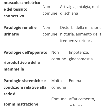
muscoloscheletrico
Non
Artralgia, mialgia, mal
e del tessuto
comune
di schiena
connettivo
Patologie renali e
Non
Disturbi della minzione,
urinarie
comune
nicturia, aumento della
frequenza urinaria
Patologie dell’apparato
Non
Impotenza,
comune
ginecomastia
riproduttivo e della
mammella
Patologie sistemiche e
Molto
Edema
condizioni relative alla
comune
sede di
Comune
Affaticamento,
somministrazione
astenia