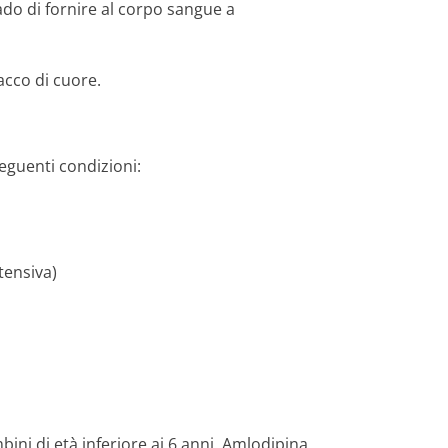
ado di fornire al corpo sangue a
acco di cuore.
seguenti condizioni:
tensiva)
ni di età inferiore ai 6 anni. Amlodipina