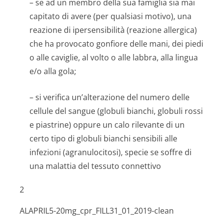
– se ad un membro della sua famiglia sia mai
capitato di avere (per qualsiasi motivo), una
reazione di ipersensibilità (reazione allergica)
che ha provocato gonfiore delle mani, dei piedi
o alle caviglie, al volto o alle labbra, alla lingua
e/o alla gola;
– si verifica un’alterazione del numero delle
cellule del sangue (globuli bianchi, globuli rossi
e piastrine) oppure un calo rilevante di un
certo tipo di globuli bianchi sensibili alle
infezioni (agranulocitosi), specie se soffre di
una malattia del tessuto connettivo
2
ALAPRIL
5
-20mg_cpr_FILL
31
_01_2019-clean