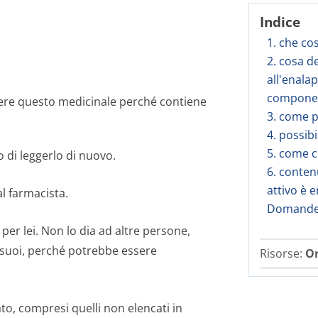
Indice
1. che co
2. cosa d
all'enalap
component
ere questo medicinale perché contiene
3. come 
4. possibi
5. come c
 di leggerlo di nuovo.
6. conten
attivo è 
al farmacista.
Domande 
per lei. Non lo dia ad altre persone,
i suoi, perché potrebbe essere
Risorse:
Or
ato, compresi quelli non elencati in