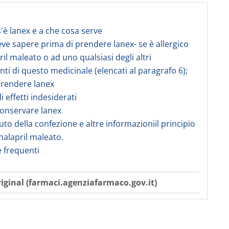
s'è lanex e a che cosa serve
eve sapere prima di prendere lanex- se è allergico
ril maleato o ad uno qualsiasi degli altri
i di questo medicinale (elencati al paragrafo 6);
prendere lanex
li effetti indesiderati
onservare lanex
uto della confezione e altre informazioniil principio
enalapril maleato.
frequenti
iginal (farmaci.agenziafarmaco.gov.it)