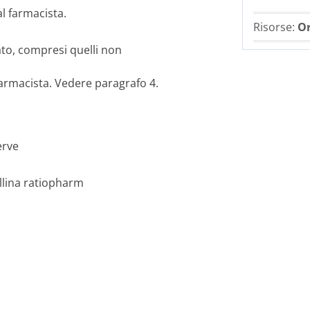
al farmacista.
Risorse:
Or
ato, compresi quelli non
 farmacista. Vedere paragrafo 4.
erve
llina ratiopharm