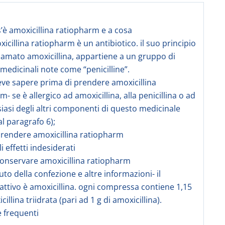
s’è amoxicillina ratiopharm e a cosa
icillina ratiopharm è un antibiotico. il suo principio
hiamato amoxicillina, appartiene a un gruppo di
medicinali note come “penicilline”.
eve sapere prima di prendere amoxicillina
- se è allergico ad amoxicillina, alla penicillina o ad
iasi degli altri componenti di questo medicinale
al paragrafo 6);
rendere amoxicillina ratiopharm
li effetti indesiderati
onservare amoxicillina ratiopharm
uto della confezione e altre informazioni- il
 attivo è amoxicillina. ogni compressa contiene 1,15
cillina triidrata (pari ad 1 g di amoxicillina).
frequenti