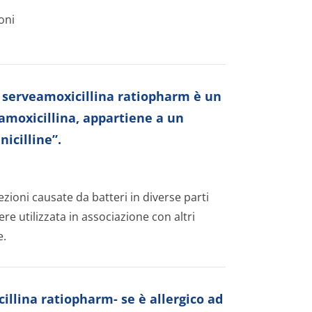
oni
a serveamoxicillina ratiopharm è un
 amoxicillina, appartiene a un
icilline”.
ezioni causate da batteri in diverse parti
e utilizzata in associazione con altri
e.
illina ratiopharm- se è allergico ad