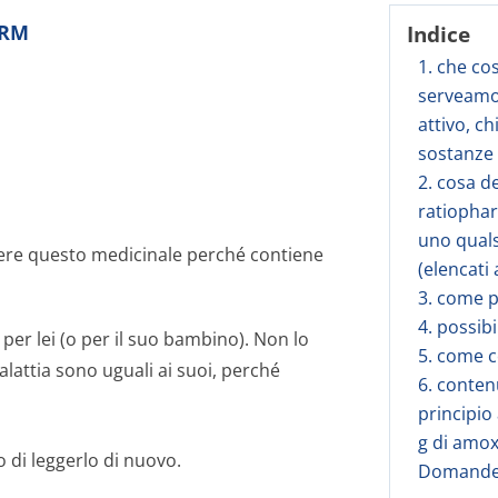
ARM
Indice
1. che co
serveamox
attivo, c
sostanze 
2. cosa d
ratiopharm
uno quals
ere questo medicinale perché contiene
(elencati 
3. come p
4. possibi
per lei (o per il suo bambino). Non lo
5. come c
alattia sono uguali ai suoi, perché
6. conten
principio
g di amoxi
 di leggerlo di nuovo.
Domande 