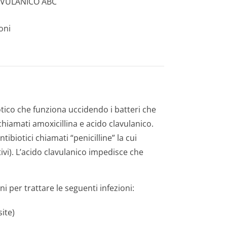
LAVULANICO ABC
oni
co che funziona uccidendo i batteri che
chiamati amoxicillina e acido clavulanico.
ibiotici chiamati “penicilline” la cui
tivi). L’acido clavulanico impedisce che
i per trattare le seguenti infezioni:
site)