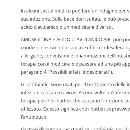
In alcuni casi, il medico può fare un’indagine per v
sua infezione. Sulla base dei risultati, le può pres
acido clavulanico o un medicinale diverso.
AMOXICILLINA E ACIDO CLAVULANICO ABC può port
condizioni esistenti o causare effetti indesiderati
allergiche, convulsioni e infiammazioni dell’intesti
terapia con il medicinale e passare ad una più app
paragrafo 4 “Possibili effetti indesiderati”).
Gli antibiotici sono usati per il trattamento delle 
infezioni causate da virus. Alcune volte un’infezi
terapia perché i batteri che causano l’infezione son
utilizzato. Questo significa che i batteri sopravvi
l’antibiotico.
I batteri diventano resistenti agli antibiotici per di