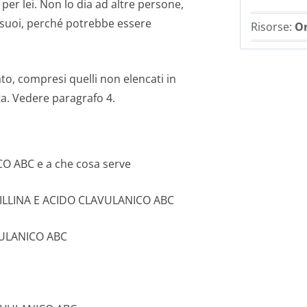
per lei. Non lo dia ad altre persone,
i suoi, perché potrebbe essere
Risorse:
Or
ato, compresi quelli non elencati in
sta. Vedere paragrafo 4.
O ABC e a che cosa serve
CILLINA E ACIDO CLAVULANICO ABC
VULANICO ABC