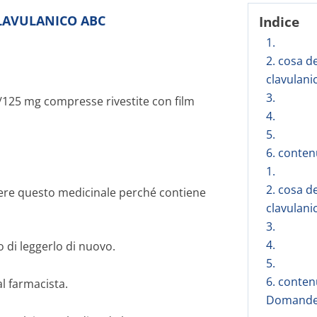
 CLAVULANICO ABC
Indice
1.
2. cosa d
clavulani
3.
25 mg compresse rivestite con film
4.
5.
6. conten
1.
2. cosa d
ere questo medicinale perché contiene
clavulani
3.
4.
 di leggerlo di nuovo.
5.
6. conten
al farmacista.
Domande 