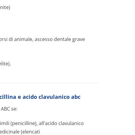
nite)
, morsi di animale, ascesso dentale grave
lite).
illina e acido clavulanico abc
ABC se:
imili (penicilline), all’acido clavulanico
dicinale (elencati