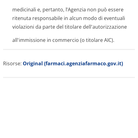
medicinali e, pertanto, l’Agenzia non può essere
ritenuta responsabile in alcun modo di eventuali
violazioni da parte del titolare dell'autorizza­zione
all'immissione in commercio (o titolare AIC).
Risorse:
Original (farmaci.agenziafarmaco.gov.it)
Domande frequenti
Che cos'è Alfuzosina Aurobindo?
Alfuzosina Aurobindo è un farmaco utilizzato per