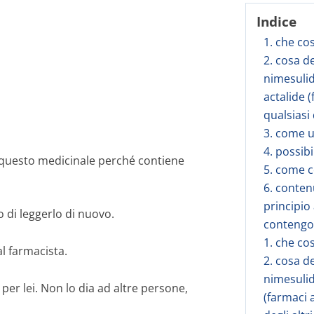
Indice
1. che cos
2. cosa d
nimesulide
actalide 
qualsiasi
3. come u
4. possibi
 questo medicinale perché contiene
5. come c
6. conten
principio
 di leggerlo di nuovo.
contengo
1. che cos
al farmacista.
2. cosa d
nimesulide
per lei. Non lo dia ad altre persone,
(farmaci 