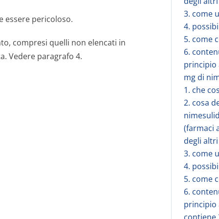
degli alt
3. come u
e essere pericoloso.
4. possibi
5. come c
ato, compresi quelli non elencati in
6. conten
sta. Vedere paragrafo 4.
principio
mg di nim
1. che cos
2. cosa d
nimesulide
(farmaci 
degli alt
3. come u
4. possibi
5. come c
6. conten
principio
contiene 