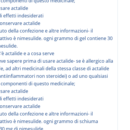
ri componenti di questo medicinale;
sare actalide
li effetti indesiderati
onservare actalide
uto della confezione e altre informazioni- il
 attivo è nimesulide. ogni grammo di gel contiene 30
esulide.
’è actalide e a cosa serve
eve sapere prima di usare actalide- se è allergico alla
, ad altri medicinali della stessa classe di actalide
antiinfiammatori non steroidei) o ad uno qualsiasi
ri componenti di questo medicinale;
sare actalide
li effetti indesiderati
onservare actalide
uto della confezione e altre informazioni- il
 attivo è nimesulide. ogni grammo di schiuma
30 mg di nimesulide.