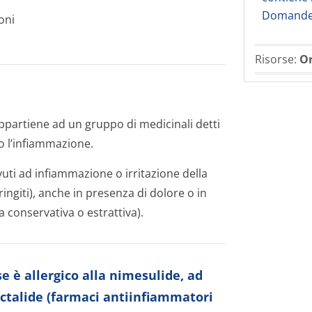
Domande 
oni
Risorse:
Or
appartiene ad un gruppo di medicinali detti
o l’infiammazione.
uti ad infiammazione o irritazione della
aringiti), anche in presenza di dolore o in
a conservativa o estrattiva).
e è allergico alla nimesulide, ad
 actalide (farmaci antiinfiammatori