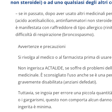
non steroidei) o ad uno qualsiasi degli altri
– se in passato, dopo aver usato altri medicinali pe
(acido acetilsalicilico, antinfiammatori non steroide
è manifestata con raffreddore di tipo allergico (rinite
difficoltà di respirazione (broncospasmo).
Avvertenze e precauzioni
Si rivolga al medico o al farmacista prima di usar
Non ingerisca ACTALIDE, se soffre di problemi dell
medicinale. È sconsigliato l’uso anche se è una p
gravemente disabilitata (anziani defedati).
Tuttavia, se ingoia per errore una piccola quantità
o i gargarismi, questo non comporta alcun danno p
ingerita è minima.