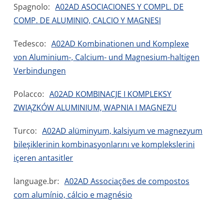
Spagnolo:
A02AD ASOCIACIONES Y COMPL. DE
COMP. DE ALUMINIO, CALCIO Y MAGNESI
Tedesco:
A02AD Kombinationen und Komplexe
von Aluminium-, Calcium- und Magnesium-haltigen
Verbindungen
Polacco:
A02AD KOMBINACJE I KOMPLEKSY
ZWIĄZKÓW ALUMINIUM, WAPNIA I MAGNEZU
Turco:
A02AD alüminyum, kalsiyum ve magnezyum
bileşiklerinin kombinasyonlarını ve komplekslerini
içeren antasitler
language.br:
A02AD Associações de compostos
com alumínio, cálcio e magnésio