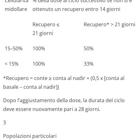
Cellularità
% della dose al ciclo successivo se non si è
midollare
ottenuto un recupero entro 14 giorni
Recupero ≤
Recupero* > 21 giorni
21 giorni
15–50%
100%
50%
< 15%
100%
33%
*Recupero = conte ≥ conta al nadir + (0,5 x [conta al
basale – conta al nadir])
Dopo l’aggiustamento della dose, la durata del ciclo
deve essere nuovamente pari a 28 giorni.
3
Popolazioni particolari