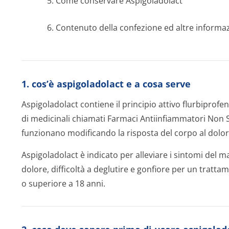
5. Come conservare Aspigoladolact
6. Contenuto della confezione ed altre informa
1. cos’è aspigoladolact e a cosa serve
Aspigoladolact contiene il principio attivo flurbiprofe
di medicinali chiamati Farmaci Antiinfiammatori Non S
funzionano modificando la risposta del corpo al dolore,
Aspigoladolact è indicato per alleviare i sintomi del m
dolore, difficoltà a deglutire e gonfiore per un tratta
o superiore a 18 anni.