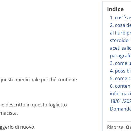
Indice
1. cos’è 
2. cosa d
al flurbi
steroidei
acetilsali
paragrafo
3. come u
4. possibi
5. come c
 questo medicinale perché contiene
6. conten
informazi
18/01/20
 descritto in questo foglietto
Domande 
rmacista.
ggerlo di nuovo.
Risorse:
Or