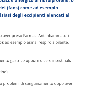
act è allergico al flurbiprofene, o
idei (fans) come ad esempio
lsiasi degli eccipienti elencati al
o aver preso Farmaci Antiinfiammatori
co); ad esempio asma, respiro sibilante,
ento gastrico oppure ulcere intestinali.
ino).
 o problemi di sanguinamento dopo aver