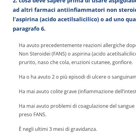
2. cosa deve sapere prima di usare aspigoladol
ad altri farmaci antiinfiammatori non stero
l’aspirina (acido acetilsalicilico) o ad uno qua
paragrafo 6.
Ha avuto precedentemente reazioni allergiche dop
Non Steroidei (FANS) o aspirina (acido acetilsalicili
prurito, naso che cola, eruzioni cutanee, gonfiore.
Ha o ha avuto 2 o più episodi di ulcere o sanguinam
Ha mai avuto colite grave (infiammazione dell’intest
Ha mai avuto problemi di coagulazione del sangue
preso FANS.
È negli ultimi 3 mesi di gravidanza.