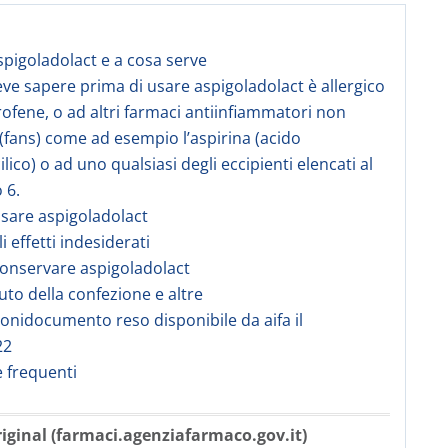
aspigoladolact e a cosa serve
eve sapere prima di usare aspigoladolact è allergico
profene, o ad altri farmaci antiinfiammatori non
 (fans) come ad esempio l’aspirina (acido
cilico) o ad uno qualsiasi degli eccipienti elencati al
 6.
sare aspigoladolact
li effetti indesiderati
onservare aspigoladolact
uto della confezione e altre
onidocumento reso disponibile da aifa il
22
frequenti
iginal (farmaci.agenziafarmaco.gov.it)