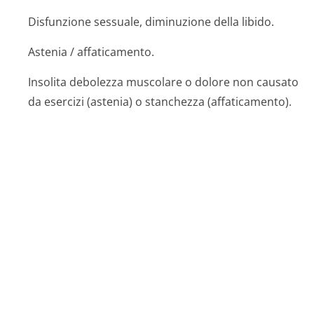
Disfunzione sessuale, diminuzione della libido.
Astenia / affaticamento.
Insolita debolezza muscolare o dolore non causato
da esercizi (astenia) o stanchezza (affaticamento).
Altri effetti indesiderati
Sebbene non associati all’uso di Arucom, i seguenti
effetti indesiderati sono stati osservati con l’uso dei
medicinali contenuti in Arucom (latanoprost e
timololo) e pertanto possono verificarsi quando usa
Arucom:
Infezioni e infestazioni:
Sviluppo di una infezione virale degli occhi causata