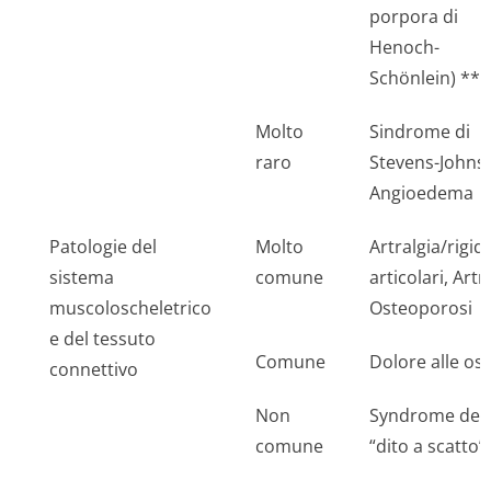
porpora di
Henoch-
Schönlein) **
Molto
Sindrome di
raro
Stevens-Johns
Angioedema
Patologie del
Molto
Artralgia/rigidi
sistema
comune
articolari, Artri
muscoloscheletrico
Osteoporosi
e del tessuto
Comune
Dolore alle os
connettivo
Non
Syndrome del
comune
“dito a scatto”