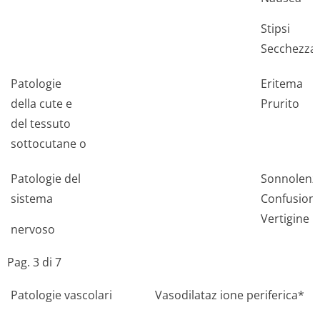
Stipsi
Secchezza
Patologie
Eritema
della cute e
Prurito
del tessuto
sottocutane o
Patologie del
Sonnolenz
sistema
Confusion
Vertigine
nervoso
Pag. 3 di 7
Patologie vascolari
Vasodilataz ione periferica*