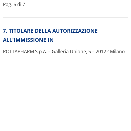
Pag. 6 di 7
7. TITOLARE DELLA AUTORIZZAZIONE
ALL'IMMISSIONE IN
ROTTAPHARM S.p.A. – Galleria Unione, 5 – 20122 Milano
8. NUMERO DELL'AUTORIZZAZIONE
ALL'IMMISSIONE IN COOMERCIO
ALFOSPAS 200 mg capsule rigide a rilascio modificato
30 capsule cod. A.I.C. 024605065