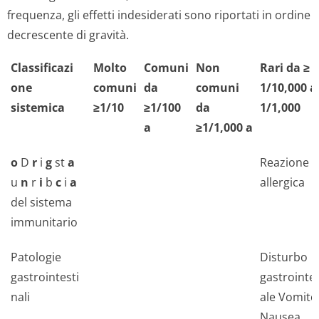
frequenza, gli effetti indesiderati sono riportati in ordine
decrescente di gravità.
Classificazi
Molto
Comuni
Non
Rari da ≥
one
comuni
da
comuni
1/10,000 a
sistemica
≥1/10
≥1/100
da
1/1,000
a
≥1/1,000 a
o
D
r
i
g
st
a
Reazione
u
n
r
i
b
c
i
a
allergica
del sistema
immunitario
Patologie
Disturbo
gastrointesti
gastrointe
nali
ale Vomito
Nausea