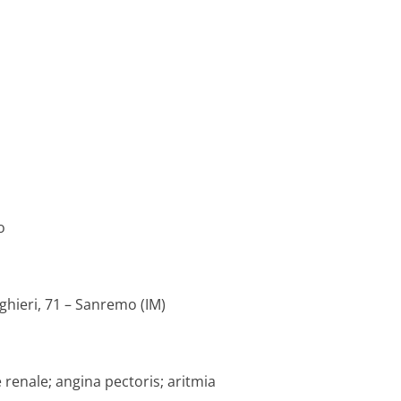
o
ighieri, 71 – Sanremo (IM)
 renale; angina pectoris; aritmia