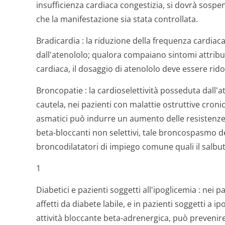
insufficienza cardiaca congestizia, si dovrà sosp
che la manifestazione sia stata controllata.
Bradicardia
: la riduzione della frequenza cardiac
dall'atenololo; qualora compaiano sintomi attribui
cardiaca, il dosaggio di atenololo deve essere rido
Broncopatie
: la cardioselettività posseduta dall'
cautela, nei pazienti con malattie ostruttive cronic
asmatici può indurre un aumento delle resistenze 
beta-bloccanti non selettivi, tale broncospasmo d
broncodilatatori di impiego comune quali il salbu
1
Diabetici e pazienti soggetti all'ipoglicemia
: nei pa
affetti da diabete labile, e in pazienti soggetti a i
attività bloccante beta-adrenergica, può prevenir