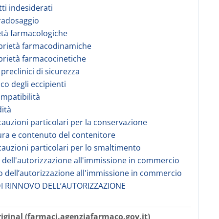
tti indesiderati
radosaggio
età farmacologiche
prietà farmacodinamiche
prietà farmacocinetiche
 preclinici di sicurezza
co degli eccipienti
ompatibilità
dità
cauzioni particolari per la conservazione
ura e contenuto del contenitore
cauzioni particolari per lo smaltimento
re dell'autorizzazione all'immissione in commercio
 dell’autorizzazione all'immissione in commercio
DI RINNOVO DELL’AUTORIZZAZIONE
iginal (farmaci.agenziafarmaco.gov.it)