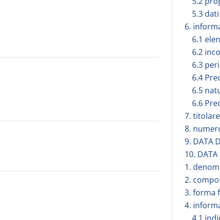
5.2 pro
5.3 dati
6. inform
6.1 elen
6.2 inc
6.3 peri
6.4 Pre
6.5 nat
6.6 Pre
7. titola
8. numero
9. DATA 
10. DATA
1. denomi
2. compos
3. forma 
4. inform
4.1 ind