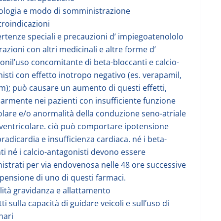
ologia e modo di somministrazione
troindicazioni
ertenze speciali e precauzioni d’ impiegoatenololo
razioni con altri medicinali e altre forme d’
ionil’uso concomitante di beta-bloccanti e calcio-
isti con effetto inotropo negativo (es. verapamil,
em); può causare un aumento di questi effetti,
larmente nei pazienti con insufficiente funzione
olare e/o anormalità della conduzione seno-atriale
-ventricolare. ciò può comportare ipotensione
bradicardia e insufficienza cardiaca. né i beta-
ti né i calcio-antagonisti devono essere
strati per via endovenosa nelle 48 ore successive
spensione di uno di questi farmaci.
tilità gravidanza e allattamento
tti sulla capacità di guidare veicoli e sull’uso di
nari