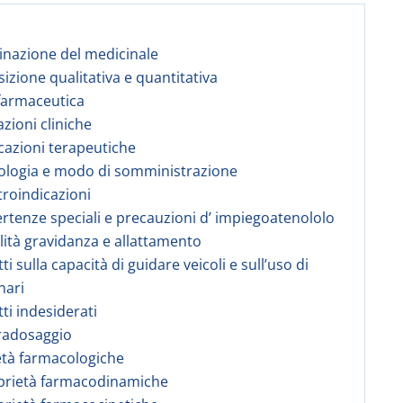
nazione del medicinale
izione qualitativa e quantitativa
farmaceutica
azioni cliniche
icazioni terapeutiche
ologia e modo di somministrazione
troindicazioni
ertenze speciali e precauzioni d’ impiegoatenololo
tilità gravidanza e allattamento
tti sulla capacità di guidare veicoli e sull’uso di
nari
tti indesiderati
radosaggio
età farmacologiche
prietà farmacodinamiche