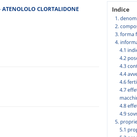
to - ATENOLOLO CLORTALIDONE
Indice
1. denomi
2. compos
3. forma 
4. inform
4.1 ind
4.2 pos
4.3 con
4.4 avv
4.6 fer
4.7 effe
macchi
4.8 effe
4.9 sov
5. propri
5.1 pro