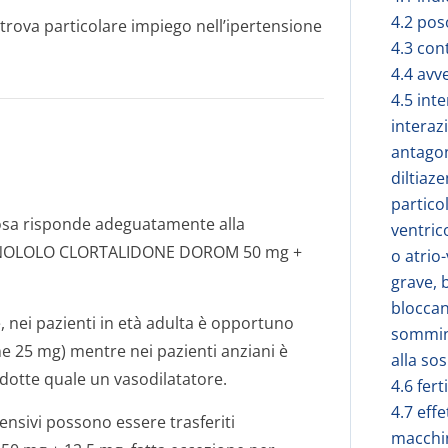
4.2 pos
a particolare impiego nell’ipertensione
4.3 con
4.4 avv
4.5 inte
interaz
antagon
diltiaz
partico
iosa risponde adeguatamente alla
ventric
ATENOLOLO CLORTALIDONE DOROM 50 mg +
o atrio
grave, 
bloccan
, nei pazienti in età adulta è opportuno
sommini
e 25 mg) mentre nei pazienti anziani è
alla so
idotte quale un vasodilatatore.
4.6 fer
4.7 effe
tensivi possono essere trasferiti
macchi