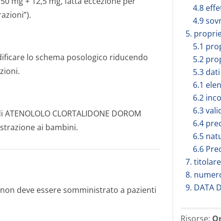
mg + 12,5 mg, fatta eccezione per
4.8 effe
azioni”).
4.9 sov
5. propri
5.1 pro
odificare lo schema posologico riducendo
5.2 pro
zioni.
5.3 dati
6.1 elen
6.2 inc
6.3 vali
iego di ATENOLOLO CLORTALIDONE DOROM
6.4 pre
strazione ai bambini.
6.5 nat
6.6 Pre
7. titola
8. numero
9. DATA 
n deve essere somministrato a pazienti
Risorse:
Or