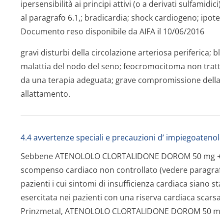
ipersensibilità ai principi attivi (o a derivati sulfamidic
al paragrafo 6.1,; bradicardia; shock cardiogeno; ipot
Documento reso disponibile da AIFA il 10/06/2016
gravi disturbi della circolazione arteriosa periferica; b
malattia del nodo del seno; feocromocitoma non tratta
da una terapia adeguata; grave compromissione della 
allattamento.
4.4 avvertenze speciali e precauzioni d’ impiegoateno
Sebbene ATENOLOLO CLORTALIDONE DOROM 50 mg + 12
scompenso cardiaco non controllato (vedere paragraf
pazienti i cui sintomi di insufficienza cardiaca siano s
esercitata nei pazienti con una riserva cardiaca scarsa.
Prinzmetal, ATENOLOLO CLORTALIDONE DOROM 50 mg 