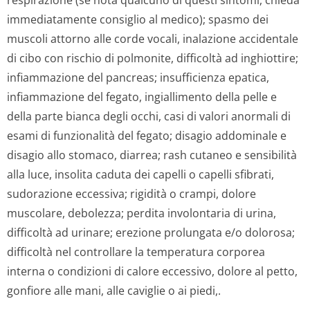
respirazione (se nota qualcuno di questi sintomi, chieda
immediatamente consiglio al medico); spasmo dei
muscoli attorno alle corde vocali, inalazione accidentale
di cibo con rischio di polmonite, difficoltà ad inghiottire;
infiammazione del pancreas; insufficienza epatica,
infiammazione del fegato, ingiallimento della pelle e
della parte bianca degli occhi, casi di valori anormali di
esami di funzionalità del fegato; disagio addominale e
disagio allo stomaco, diarrea; rash cutaneo e sensibilità
alla luce, insolita caduta dei capelli o capelli sfibrati,
sudorazione eccessiva; rigidità o crampi, dolore
muscolare, debolezza; perdita involontaria di urina,
difficoltà ad urinare; erezione prolungata e/o dolorosa;
difficoltà nel controllare la temperatura corporea
interna o condizioni di calore eccessivo, dolore al petto,
gonfiore alle mani, alle caviglie o ai piedi,.