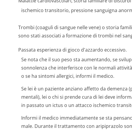
Malattie cardiovascolari, storia familiare di disturbi
ischemico transitorio, pressione sanguigna anorm
Trombi (coaguli di sangue nelle vene) o storia famili
sono stati associati a formazione di trombi nel san
Passata esperienza di gioco d'azzardo eccessivo.
Se nota che il suo peso sta aumentando, se svilup
sonnolenza che interferisce con le normali attività 
o se ha sintomi allergici, informi il medico.
Se lei è un paziente anziano affetto da demenza (p
mentali), lei o chi si prende cura di lei deve inform
in passato un ictus o un attacco ischemico transit
Informi il medico immediatamente se sta pensando 
male. Durante il trattamento con aripiprazolo son