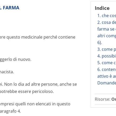
AL FARMA
Indice
1. che co
2. cosa d
farma se è
altri com
ere questo medicinale perché contiene
6).
3. come p
4. possibi
ggerlo di nuovo.
5. come c
6. conten
macista.
attivo è a
Domande 
ei. Non lo dia ad altre persone, anche se
é potrebbe essere pericoloso.
Risorse:
Or
ompresi quelli non elencati in questo
paragrafo 4.