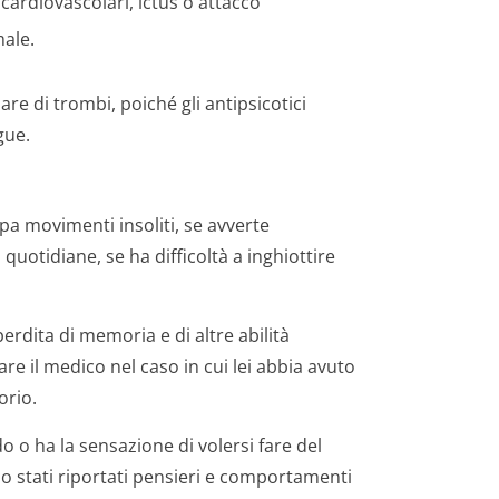
 cardiovascolari, ictus o attacco
ale.
are di trombi, poiché gli antipsicotici
gue.
pa movimenti insoliti, se avverte
quotidiane, se ha difficoltà a inghiottire
erdita di memoria e di altre abilità
are il medico nel caso in cui lei abbia avuto
orio.
o ha la sensazione di volersi fare del
o stati riportati pensieri e comportamenti