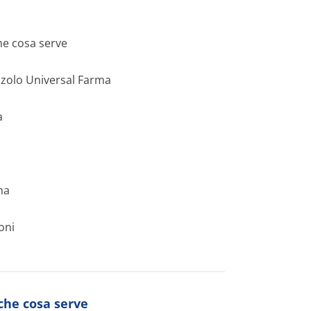
he cosa serve
azolo Universal Farma
a
ma
oni
 che cosa serve