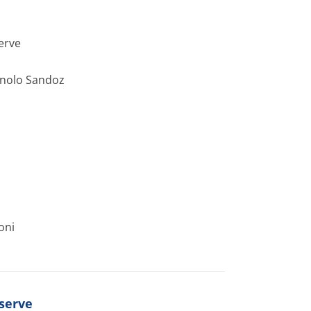
erve
inolo Sandoz
oni
 serve