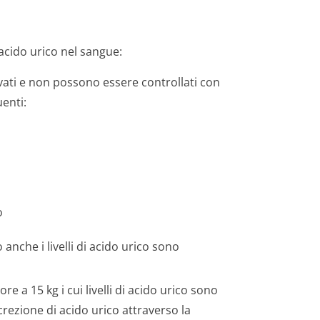
 acido urico nel sangue:
levati e non possono essere controllati con
uenti:
o
 anche i livelli di acido urico sono
e a 15 kg i cui livelli di acido urico sono
ezione di acido urico attraverso la