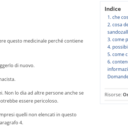
Indice
1. che co
2. cosa d
sandozal
3. come 
ere questo medicinale perché contiene
4. possibi
5. come c
6. conten
ggerlo di nuovo.
informaz
Domande 
macista.
ei. Non lo dia ad altre persone anche se
Risorse:
Or
 potrebbe essere pericoloso.
ompresi quelli non elencati in questo
paragrafo 4.