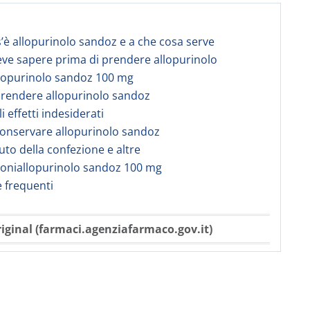
s’è allopurinolo sandoz e a che cosa serve
eve sapere prima di prendere allopurinolo
lopurinolo sandoz 100 mg
prendere allopurinolo sandoz
li effetti indesiderati
onservare allopurinolo sandoz
uto della confezione e altre
ioniallopurinolo sandoz 100 mg
frequenti
iginal (farmaci.agenziafarmaco.gov.it)