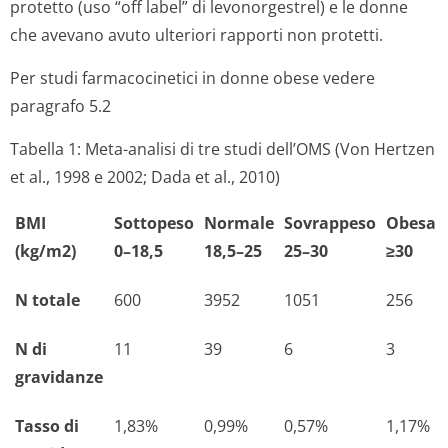
protetto (uso “off label” di levonorgestrel) e le donne
che avevano avuto ulteriori rapporti non protetti.
Per studi farmacocinetici in donne obese vedere
paragrafo 5.2
Tabella 1: Meta-analisi di tre studi dell’OMS (Von Hertzen
et al., 1998 e 2002; Dada et al., 2010)
BMI
Sottopeso
Normale
Sovrappeso
Obesa
(kg/m2)
0–18,5
18,5–25
25–30
≥30
N totale
600
3952
1051
256
N di
11
39
6
3
gravidanze
Tasso di
1,83%
0,99%
0,57%
1,17%