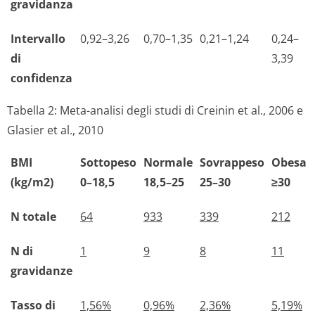
gravidanza
Intervallo
0,92–3,26
0,70–1,35
0,21–1,24
0,24–
di
3,39
confidenza
Tabella 2: Meta-analisi degli studi di Creinin et al., 2006 e
Glasier et al., 2010
BMI
Sottopeso
Normale
Sovrappeso
Obesa
(kg/m2)
0–18,5
18,5–25
25–30
≥30
N totale
64
933
339
212
N di
1
9
8
11
gravidanze
Tasso di
1,56%
0,96%
2,36%
5,19%