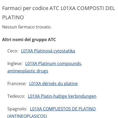
Farmaci per codice ATC L01XA COMPOSTI DEL
PLATINO
Nessun farmaco trovato.
Altri nomi del gruppo ATC
Ceco:
L01XA Platinová cytostatika
Inglese:
L01XA Platinum compounds,
antineoplastic drugs
Francese:
L01XA dérivés du platine
Tedesco:
L01XA Platin-haltige Verbindungen
Spagnolo:
L01XA COMPUESTOS DE PLATINO
(ANTINEOPLASICOS)