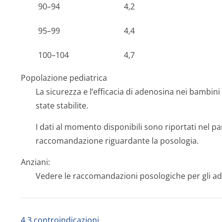
90–94
4,2
95–99
4,4
100–104
4,7
Popolazione pediatrica
La sicurezza e l’efficacia di adenosina nei bambin
state stabilite.
I dati al momento disponibili sono riportati nel p
raccomandazione riguardante la posologia.
Anziani:
Vedere le raccomandazioni posologiche per gli adu
4.3 controindicazioni