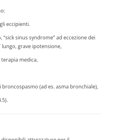
no:
li eccipienti.
o, “sick sinus syndrome” ad eccezione dei
 lungo, grave ipotensione,
 terapia medica,
di broncospasmo (ad es. asma bronchiale),
.5).
disponibili attrezzature per il