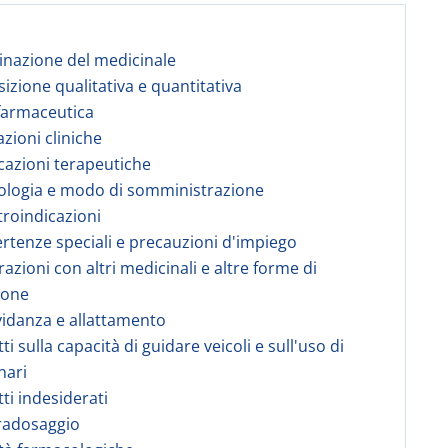
nazione del medicinale
izione qualitativa e quantitativa
farmaceutica
azioni cliniche
icazioni terapeutiche
ologia e modo di somministrazione
troindicazioni
ertenze speciali e precauzioni d'impiego
razioni con altri medicinali e altre forme di
ione
vidanza e allattamento
tti sulla capacità di guidare veicoli e sull'uso di
nari
tti indesiderati
radosaggio