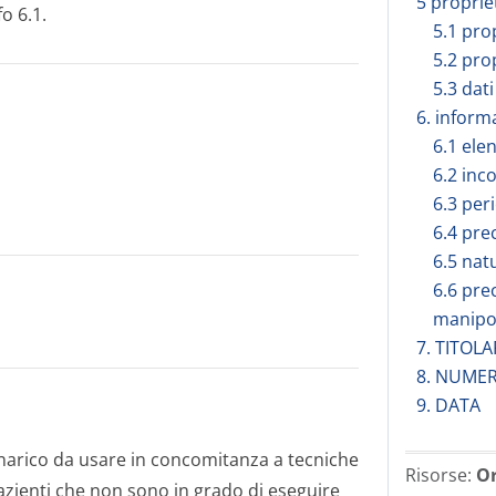
5 proprie
o 6.1.
5.1 pro
5.2 pro
5.3 dati
6. inform
6.1 elen
6.2 inc
6.3 peri
6.4 pre
6.5 nat
6.6 pre
manipo
7. TITOL
8. NUMER
9. DATA
arico da usare in concomitanza a tecniche
Risorse:
Or
azienti che non sono in grado di eseguire