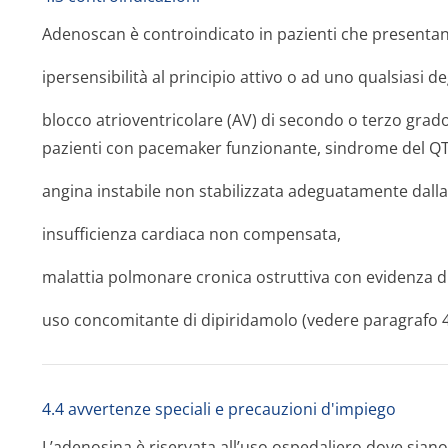
Adenoscan è controindicato in pazienti che presenta
ipersensibilità al principio attivo o ad uno qualsiasi deg
blocco atrioventricolare (AV) di secondo o terzo grad
pazienti con pacemaker funzionante, sindrome del QT
angina instabile non stabilizzata adeguatamente dalla
insufficienza cardiaca non compensata,
malattia polmonare cronica ostruttiva con evidenza 
uso concomitante di dipiridamolo (vedere paragrafo 4
4.4 avvertenze speciali e precauzioni d'impiego
L’adenosina è riservata all’uso ospedaliero dove siano 