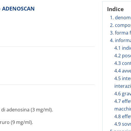
o - ADENOSCAN
Indice
1. denomi
2. compos
3. forma 
4. inform
4.1 ind
4.2 pos
4.3 con
4.4 avv
4.5 inte
interaz
4.6 gra
4.7 effe
macchi
 di adenosina (3 mg/ml).
4.8 effe
oruro (9 mg/ml).
4.9 sov