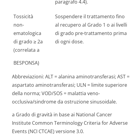
paragrafo 4.4).
Tossicità
Sospendere il trattamento fino
non-
al recupero al Grado 1 o ai livelli
ematologica
di grado pre-trattamento prima
di grado ≥ 2a
di ogni dose.
(correlata a
BESPONSA)
Abbreviazioni: ALT = alanina aminotransferasi; AST =
aspartato aminotransferasi; ULN = limite superiore
della norma; VOD/SOS = malattia veno-
occlusiva/sindrome da ostruzione sinusoidale.
a Grado di gravità in base ai National Cancer
Institute Common Terminology Criteria for Adverse
Events (NCI CTCAE) versione 3.0.