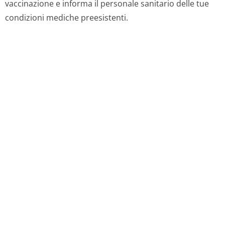
vaccinazione e informa il personale sanitario delle tue
condizioni mediche preesistenti.
Foglietti illustrativi
Riepilogo delle caratteristiche del prodotto
Principi attivi
Codici ATC
Condizioni e Termini d'Uso
Privacy policy
Contatti