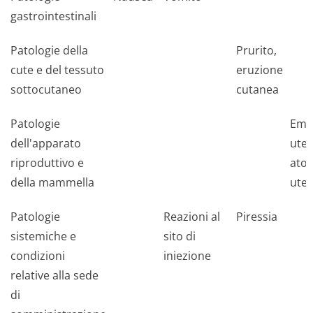
gastrointestinali
Patologie della
Prurito,
cute e del tessuto
eruzione
sottocutaneo
cutanea
Patologie
Emo
dell'apparato
uter
riproduttivo e
aton
della mammella
uter
Patologie
Reazioni al
Piressia
sistemiche e
sito di
condizioni
iniezione
relative alla sede
di