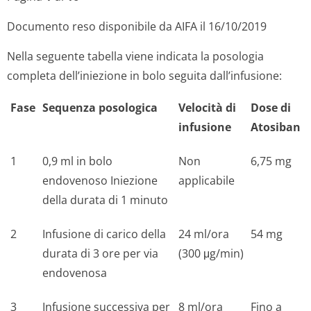
Documento reso disponibile da AIFA il 16/10/2019
Nella seguente tabella viene indicata la posologia
completa dell’iniezione in bolo seguita dall’infusione:
Fase
Sequenza posologica
Velocità di
Dose di
infusione
Atosiban
1
0,9 ml in bolo
Non
6,75 mg
endovenoso Iniezione
applicabile
della durata di 1 minuto
2
Infusione di carico della
24 ml/ora
54 mg
durata di 3 ore per via
(300 μg/min)
endovenosa
3
Infusione successiva per
8 ml/ora
Fino a