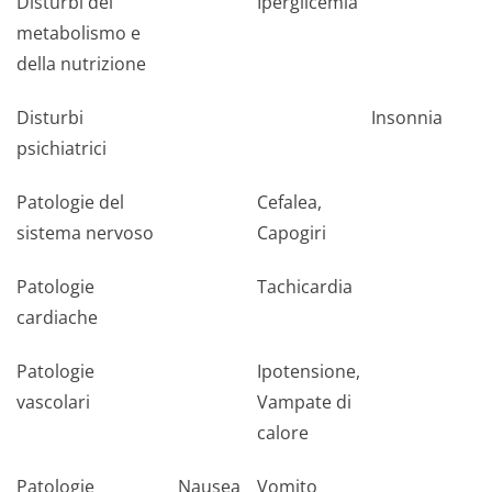
Disturbi del
Iperglicemia
metabolismo e
della nutrizione
Disturbi
Insonnia
psichiatrici
Patologie del
Cefalea,
sistema nervoso
Capogiri
Patologie
Tachicardia
cardiache
Patologie
Ipotensione,
vascolari
Vampate di
calore
Patologie
Nausea
Vomito