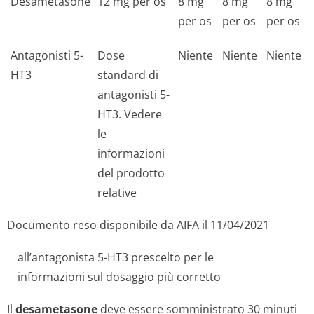
Desametasone
12 mg per os
8 mg
8 mg
8 mg
per os
per os
per os
Antagonisti 5-
Dose
Niente
Niente
Niente
HT3
standard di
antagonisti 5-
HT3. Vedere
le
informazioni
del prodotto
relative
Documento reso disponibile da AIFA il 11/04/2021
all’antagonista 5-HT3 prescelto per le
informazioni sul dosaggio più corretto
Il
desametasone
deve essere somministrato 30 minuti