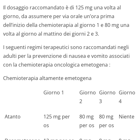
Il dosaggio raccomandato è di 125 mg una volta al
giorno, da assumere per via orale un’ora prima
dell’inizio della chemioterapia al giorno 1 e 80 mg una
volta al giorno al mattino dei giorni 2 e 3.
I seguenti regimi terapeutici sono raccomandati negli
adulti per la prevenzione di nausea e vomito associati
con la chemioterapia oncologica emetogena :
Chemioterapia altamente emetogena
Giorno 1
Giorno
Giorno
Giorno
2
3
4
Atanto
125 mg per
80 mg
80 mg
Niente
os
per os
per os