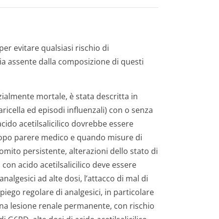
er evitare qualsiasi rischio di
 sia assente dalla composizione di questi
ialmente mortale, è stata descritta in
aricella ed episodi influenzali) con o senza
acido acetilsalicilico dovrebbe essere
dopo parere medico e quando misure di
vomito persistente, alterazioni dello stato di
on acido acetilsalicilico deve essere
algesici ad alte dosi, l’attacco di mal di
iego regolare di analgesici, in particolare
na lesione renale permanente, con rischio