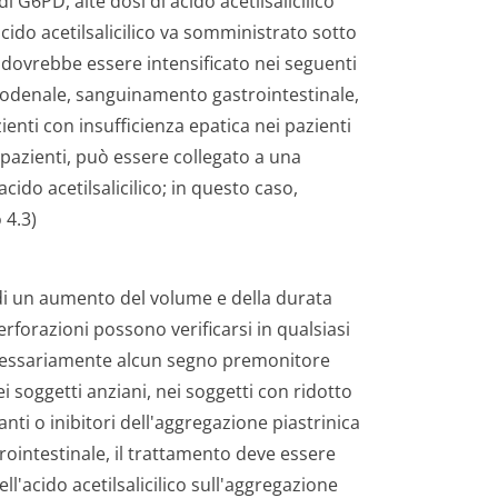
di G6PD, alte dosi di acido acetilsalicilico
acido acetilsalicilico va somministrato sotto
dovrebbe essere intensificato nei seguenti
duodenale, sanguinamento gastrointestinale,
zienti con insufficienza epatica nei pazienti
i pazienti, può essere collegato a una
cido acetilsalicilico; in questo caso,
 4.3)
 di un aumento del volume e della durata
fo­razioni possono verificarsi in qualsiasi
ecessariamente alcun segno premonitore
i soggetti anziani, nei soggetti con ridotto
ti o inibitori dell'aggregazione piastrinica
rointestinale, il trattamento deve essere
ll'acido acetilsalicilico sull'aggregazione