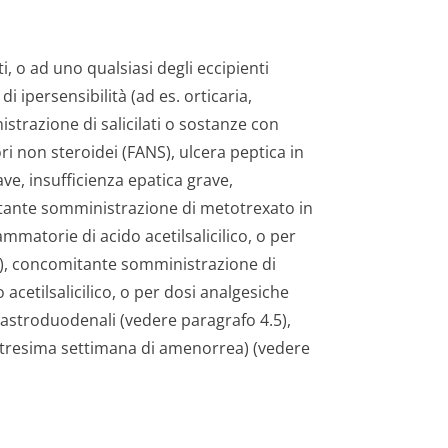
lati, o ad uno qualsiasi degli eccipienti
i ipersensibilità (ad es. orticaria,
strazione di salicilati o sostanze con
ri non steroidei (FANS), ulcera peptica in
ave, insufficienza epatica grave,
itante somministrazione di metotrexato in
mmatorie di acido acetilsalicilico, o per
.5), concomitante somministrazione di
acetilsalicilico, o per dosi analgesiche
gastroduodenali (vedere paragrafo 4.5),
uattresima settimana di amenorrea) (vedere