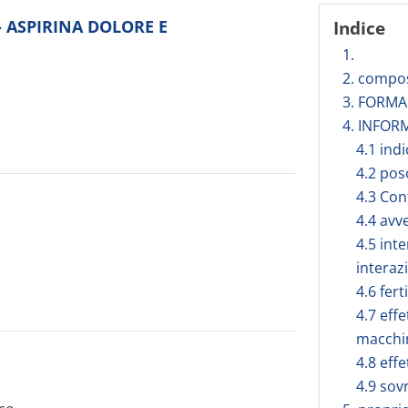
 - ASPIRINA DOLORE E
Indice
1.
2. compos
3. FORM
4. INFOR
4.1 ind
4.2 pos
4.3 Con
4.4 avv
4.5 inte
interaz
4.6 fert
4.7 effe
macchi
4.8 effe
4.9 sov