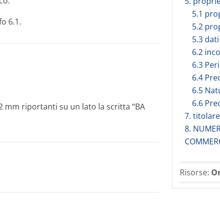
co.
5. propri
5.1 pro
o 6.1.
5.2 pro
5.3 dati
6.2 inc
6.3 Peri
6.4 Pre
6.5 Nat
6.6 Pre
2 mm riportanti su un lato la scritta “BA
7. titola
8. NUMER
COMMER
Risorse:
Or