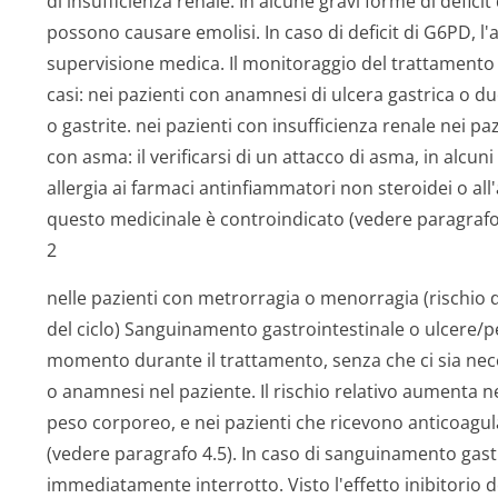
di insufficienza renale. In alcune gravi forme di deficit 
possono causare emolisi. In caso di deficit di G6PD, l'
supervisione medica. Il monitoraggio del trattamento 
casi: nei pazienti con anamnesi di ulcera gastrica o 
o gastrite. nei pazienti con insufficienza renale nei pa
con asma: il verificarsi di un attacco di asma, in alcun
allergia ai farmaci antinfiammatori non steroidei o all'a
questo medicinale è controindicato (vedere paragrafo
2
nelle pazienti con metrorragia o menorragia (rischio
del ciclo) Sanguinamento gastrointestinale o ulcere/per
momento durante il trattamento, senza che ci sia n
o anamnesi nel paziente. Il rischio relativo aumenta ne
peso corporeo, e nei pazienti che ricevono anticoagulan
(vedere paragrafo 4.5). In caso di sanguinamento gast
immediatamente interrotto. Visto l'effetto inibitorio de