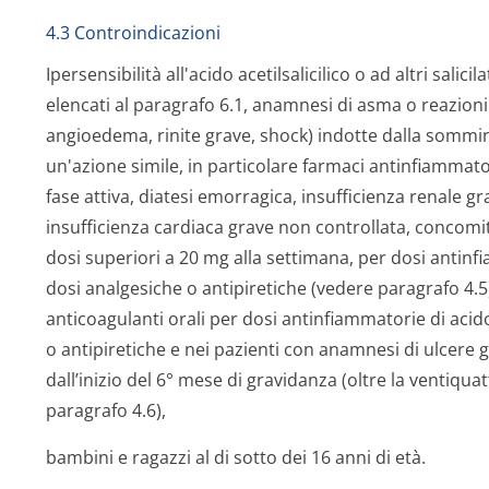
4.3 Controindicazioni
Ipersensibilità all'acido acetilsalicilico o ad altri salici
elencati al paragrafo 6.1, anamnesi di asma o reazioni d
angioedema, rinite grave, shock) indotte dalla sommini
un'azione simile, in particolare farmaci antinfiammato
fase attiva, diatesi emorragica, insufficienza renale gr
insufficienza cardiaca grave non controllata, concom
dosi superiori a 20 mg alla settimana, per dosi antinfia
dosi analgesiche o antipiretiche (vedere paragrafo 4
anticoagulanti orali per dosi antinfiammatorie di acido 
o antipiretiche e nei pazienti con anamnesi di ulcere 
dall’inizio del 6° mese di gravidanza (oltre la ventiq
paragrafo 4.6),
bambini e ragazzi al di sotto dei 16 anni di età.