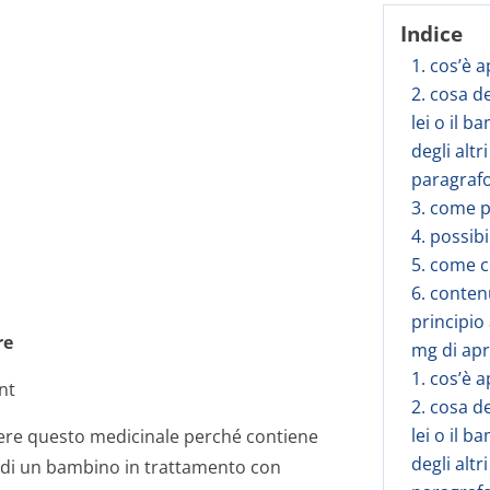
Indice
1. cos’è 
2. cosa d
lei o il b
degli alt
paragrafo
3. come 
4. possibi
5. come 
6. conten
principio
re
mg di apr
1. cos’è 
nt
2. cosa d
lei o il b
ere questo medicinale perché contiene
degli alt
re di un bambino in trattamento con