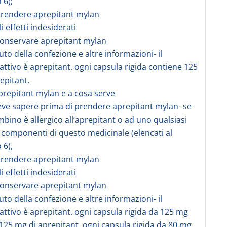
 6);
prendere aprepitant mylan
li effetti indesiderati
conservare aprepitant mylan
uto della confezione e altre informazioni- il
 attivo è aprepitant. ogni capsula rigida contiene 125
epitant.
aprepitant mylan e a cosa serve
eve sapere prima di prendere aprepitant mylan- se
ambino è allergico all’aprepitant o ad uno qualsiasi
ri componenti di questo medicinale (elencati al
 6),
prendere aprepitant mylan
li effetti indesiderati
conservare aprepitant mylan
uto della confezione e altre informazioni- il
 attivo è aprepitant. ogni capsula rigida da 125 mg
125 mg di aprepitant. ogni capsula rigida da 80 mg