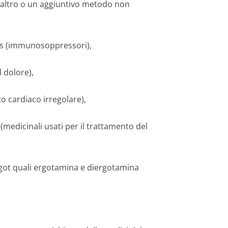
 altro o un aggiuntivo metodo non
us (immunosoppres­sori),
l dolore),
to cardiaco irregolare),
(medicinali usati per il trattamento del
ergot quali ergotamina e diergotamina