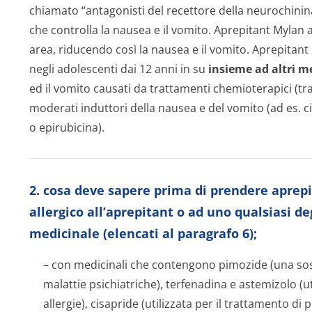
chiamato “antagonisti del recettore della neurochinina 
che controlla la nausea e il vomito. Aprepitant Mylan a
area, riducendo così la nausea e il vomito. Aprepitant 
negli adolescenti dai 12 anni in su
insieme ad altri m
ed il vomito causati da trattamenti chemioterapici (tra
moderati induttori della nausea e del vomito (ad es. c
o epirubicina).
2. cosa deve sapere prima di prendere aprepi
allergico all’aprepitant o ad uno qualsiasi d
medicinale (elencati al paragrafo 6);
– con medicinali che contengono pimozide (una sos
malattie psichiatriche), terfenadina e astemizolo (uti
allergie), cisapride (utilizzata per il trattamento di 