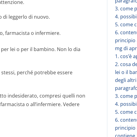
paragrafo
attenzione.
3. come 
4. possibi
 di leggerlo di nuovo.
5. come 
6. conten
co, farmacista o infermiere.
principio
mg di apr
per lei o per il bambino. Non lo dia
1. cos’è 
2. cosa d
lei o il b
i stessi, perché potrebbe essere
degli alt
paragrafo
etto indesiderato, compresi quelli non
3. come 
4. possibi
l farmacista o all’infermiere. Vedere
5. come 
6. conten
principio
contiene 