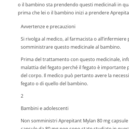
o il bambino sta prendendo questi medicinali in qu
prima che lei o il bambino inizi a prendere Aprepit
Avvertenze e precauzioni
Si rivolga al medico, al farmacista o all’infermier
somministrare questo medicinale al bambino.
Prima del trattamento con questo medicinale, info
malattia del fegato perché il fegato è importante p
del corpo. Il medico può pertanto avere la necessi
fegato o di quello del bambino.
2
Bambini e adolescenti
Non somministri Aprepitant Mylan 80 mg capsule a 
capsule da 80 mg non sono state studiate in ques