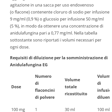
agitazione in una sacca per uso endovenoso
(o flacone) contenente cloruro di sodio per infusione
9 mg/ml (0,9 %) o glucosio per infusione 50 mg/ml
(5 %), in modo da ottenere una concentrazione di
anidulafungina pari a 0,77 mg/ml. Nella tabella
sottostante sono riportati i volumi necessari per
ogni dose.
Requisiti di diluizione per la somministrazione di
Anidulafungina EG
Numero
Volum
Volume
di
di
Dose
totale
flaconcini
infusi
ricostituito
di polvere
diluen
100 mg
1
30 ml
100 ml