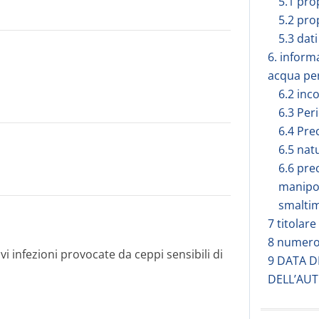
5.1 pro
5.2 pro
5.3 dati
6. inform
acqua per
6.2 inc
6.3 Peri
6.4 Pre
6.5 nat
6.6 pre
manipol
smalti
7 titolar
8 numero 
vi infezioni provocate da ceppi sensibili di
9 DATA D
DELL’AUT