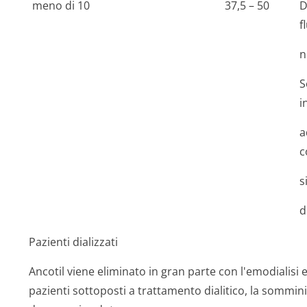
meno di 10
37,5 – 50
D
f
n
S
i
a
c
s
d
Pazienti dializzati
Ancotil viene eliminato in gran parte con l'emodialisi e 
pazienti sottoposti a trattamento dialitico, la sommin