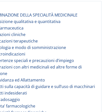
INAZIONE DELLA SPECIALITÀ MEDICINALE
izione qualitativa e quantitativa
farmaceutica
azioni cliniche
icazioni terapeutiche
ologia e modo di somministrazione
troindicazioni
ertenze speciali e precauzioni d’impiego
razioni con altri medicinali ed altre forme di
ione
vidanza ed Allattamento
tti sulla capacità di guidare e sull’uso di macchinari
tti indesiderati
radosaggio
eta’ farmacologiche