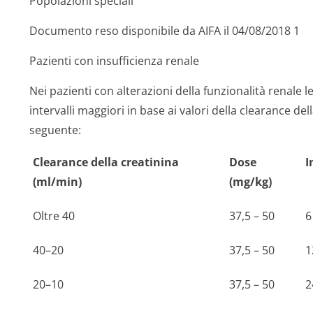
Popolazioni speciali
Documento reso disponibile da AIFA il 04/08/2018 1
Pazienti con insufficienza renale
Nei pazienti con alterazioni della funzionalità renale
intervalli maggiori in base ai valori della clearance d
seguente:
Clearance della creatinina
Dose
I
(ml/min)
(mg/kg)
Oltre 40
37,5 – 50
6
40–20
37,5 – 50
1
20–10
37,5 – 50
2