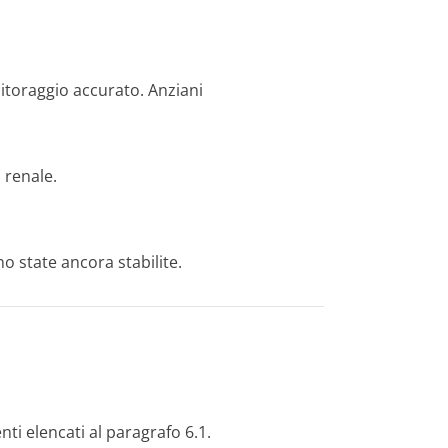
nitoraggio accurato.
Anziani
 renale.
no state ancora stabilite.
enti elencati al paragrafo 6.1.