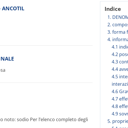
 - ANCOTIL
Indice
1. DENOM
2. compos
3. forma 
4. inform
4.1 ind
4.2 pos
INALE
4.3 con
4.4 avv
osa
4.5 inte
interaz
4.6 Gra
4.7 effe
4.8 effe
4.9 sov
tto noto: sodio Per l’elenco completo degli
5. propri