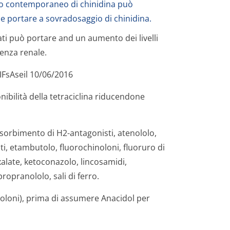
l’uso contemporaneo di chinidina può
o e portare a sovradosaggio di chinidina.
ati può portare and un aumento dei livelli
ienza renale.
FsAseil 10/06/2016
nibilità della tetraciclina riducendone
assorbimento di H2-antagonisti, atenololo,
nati, etambutolo, fluorochinoloni, fluoruro di
xalate, ketoconazolo, lincosamidi,
propranololo, sali di ferro.
noloni), prima di assumere Anacidol per