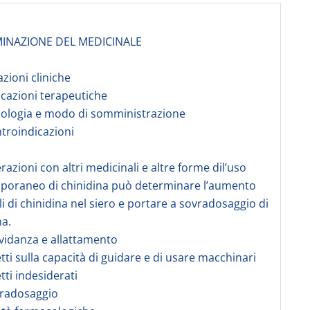
INAZIONE DEL MEDICINALE
azioni cliniche
dicazioni terapeutiche
sologia e modo di somministrazione
ntroindicazioni
erazioni con altri medicinali e altre forme dil’uso
poraneo di chinidina può determinare l’aumento
lli di chinidina nel siero e portare a sovradosaggio di
na.
avidanza e allattamento
etti sulla capacità di guidare e di usare macchinari
etti indesiderati
vradosaggio