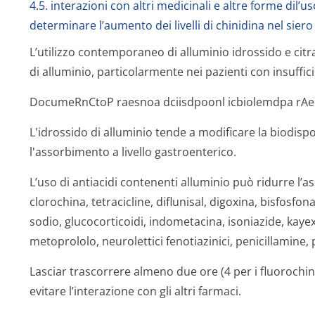
4.5. interazioni con altri medicinali e altre forme di
determinare l’aumento dei livelli di chinidina nel sier
L’utilizzo contemporaneo di alluminio idrossido e citr
di alluminio, particolarmente nei pazienti con insuffic
DocumeRnCtoP raesnoa dciisdpoonl icbiolemdpa rAeI
L'idrossido di alluminio tende a modificare la biodispo
l'assorbimento a livello gastroenterico.
L’uso di antiacidi contenenti alluminio può ridurre l’
clorochina, tetracicline, diflunisal, digoxina, bisfosfo
sodio, glucocorticoidi, indometacina, isoniazide, kaye
metoprololo, neurolettici fenotiazinici, penicillamine, 
Lasciar trascorrere almeno due ore (4 per i fluorochi
evitare l’interazione con gli altri farmaci.