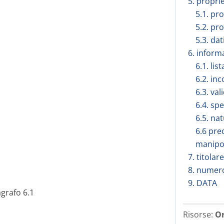
5. propri
5.1. pr
5.2. pr
5.3. dat
6. inform
6.1. lis
6.2. in
6.3. val
6.4. sp
6.5. na
6.6 pre
manipo
7. titola
8. numero
9. DATA
agrafo 6.1
Risorse:
Or