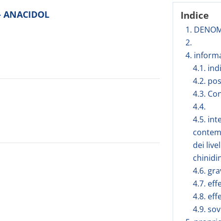
 - ANACIDOL
Indice
1. DENOM
2.
4. inform
4.1. in
4.2. po
4.3. Co
4.4.
4.5. int
contem
dei live
chinidi
4.6. gr
4.7. eff
4.8. eff
4.9. so