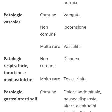
aritmia
Patologie
Comune
Vampate
vascolari
Non
Ipotensione
comune
Molto raro
Vasculite
Patologie
Non
Dispnea
respiratorie,
comune
toraciche e
Molto raro
Tosse, rinite
mediastiniche
Patologie
Comune
Dolore addominale,
gastrointestinali
nausea dispepsia,
alterate abitudini