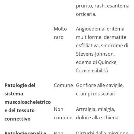
prurito, rash, esantema
orticaria.
Molto
Angioedema, eritema
raro
multiforme, dermatite
esfoliativa, sindrome di
Stevens-Johnson,
edema di Quincke,
fotosensibilità
Patologie del
Comune
Gonfiore alle caviglie,
sistema
crampi muscolari
muscoloscheletrico
Non
Artralgia, mialgia,
e del tessuto
comune
dolore alla schiena
connettivo
Patologie renali e
Non
Disturbi della minzione,