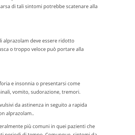
arsa di tali sintomi potrebbe scatenare alla
di alprazolam deve essere ridotto
sca o troppo veloce può portare alla
sforia e insonnia o presentarsi come
nali, vomito, sudorazione, tremori.
sivi da astinenza in seguito a rapida
on alprazolam..
neralmente più comuni in quei pazienti che
gati periodi di tempo. Comunque, sintomi da