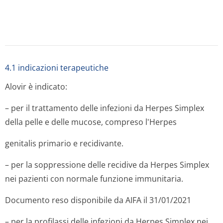
del farmaco per via endovenosa. La terapia va iniziata
prima possibile e, nel caso di infezioni recidivanti,
preferibilmente durante la fase prodromica od
all'apparire delle prime lesioni.
Terapia soppressiva delle recidive delle infezioni da
Herpes Simplex nei pazienti immunocompetenti
200 mg
4 volte al giorno ad intervalli di 6 ore. Molti pazienti
possono essere trattati, con successo, con la
somministrazione di 400 mg 2 volte al giorno ad
intervalli di 12 ore. Possono risultare efficaci anche
dosaggi di 200 mg 3 volte al giorno ad intervalli di 8 ore
o 2 volte al giorno ad intervalli di 12 ore. In alcuni
pazienti si possono verificare recidive dell'infezione con
una dose totale giornaliera di 800 mg di Alovir. La
terapia dovrebbe essere interrotta periodicamente ad