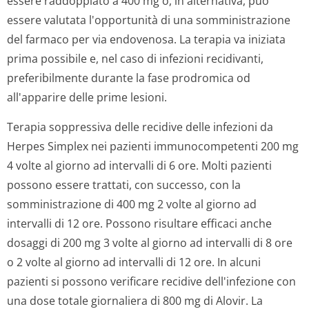
immunocompromessi, e in quelli di età superiore a
2 anni il dosaggio è simile a quello degli adulti. Sotto
i 2 anni il dosaggio è ridotto della metà.
Non sono disponibili dati specifici circa la soppressione
delle infezioni da Herpes simplex od il trattamento
dell'Herpes zoster nei bambini immunocompetenti. Per
il trattamento dell'Herpes zoster nei bambini
immunocompromessi andrà presa in considerazione la
somministrazione del farmaco per via endovenosa.
Anziani
Nell'anziano la clearance totale diminuisce con il
diminuire della clearance della creatinina associato
all'avanzare dell'età. Nei pazienti che assumono alte
dosi di aciclovir per via orale deve essere mantenuta