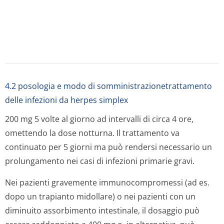
800 mg 5 volte al giorno ad intervalli di circa 4 ore,
omettendo la dose notturna. Il trattamento deve essere
continuato per 7 giorni.
Nei pazienti gravemente immunocompromessi (ad es.
dopo un trapianto midollare) o nei pazienti con
diminuito assorbimento intestinale, può essere valutata
l'opportunità di una somministrazione del farmaco per
via endovenosa.
La terapia va iniziata subito dopo la comparsa
dell'infezione, infatti il trattamento ottiene risultati
migliori se instaurato all'apparire delle prime lesioni.
Bambini
Per il trattamento delle infezioni da Herpes Simplex e
per la profilassi delle stesse nei bambini