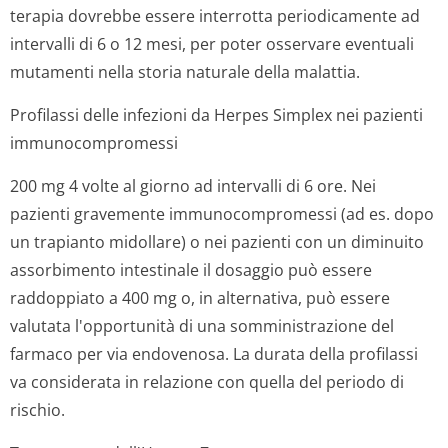
una adeguata idratazione. Particolare attenzione deve
essere posta nel valutare l'opportunità di una riduzione
del dosaggio in caso di pazienti anziani con funzionalità
renale compromessa.
Insufficienza renale
Nel trattamento delle infezioni da Herpes Simplex, in
pazienti con ridotta funzionalità renale la posologia
orale raccomandata non dovrebbe causare un
accumulo di aciclovir ad di sopra dei livelli ritenuti
accettabili per la somministrazione del farmaco per
via endovenosa. Tuttavia, in pazienti con
insufficienza renale grave (clearance delle creatinina
inferiore a 10 ml/min), si raccomanda di aggiustare
la dose a 200 mg, somministrati 2 volte al giorno ad
intervalli di circa 12 ore.