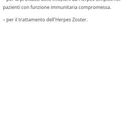
intervalli di 6 o 12 mesi, per poter osservare eventuali
mutamenti nella storia naturale della malattia.
Profilassi delle infezioni da Herpes Simplex nei pazienti
immunocompromessi
200 mg 4 volte al giorno ad intervalli di 6 ore. Nei
pazienti gravemente immunocompromessi (ad es. dopo
un trapianto midollare) o nei pazienti con un diminuito
assorbimento intestinale il dosaggio può essere
raddoppiato a 400 mg o, in alternativa, può essere
valutata l'opportunità di una somministrazione del
farmaco per via endovenosa. La durata della profilassi
va considerata in relazione con quella del periodo di
rischio.
Trattamento dell'Herpes Zoster