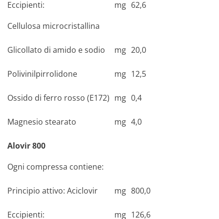
Eccipienti:
mg
62,6
Cellulosa microcristallina
Glicollato di amido e sodio
mg
20,0
Polivinilpirro­lidone
mg
12,5
Ossido di ferro rosso (E172)
mg
0,4
Magnesio stearato
mg
4,0
Alovir 800
Ogni compressa contiene:
Principio attivo:
Aciclovir
mg
800,0
Eccipienti:
mg
126,6