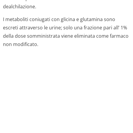
dealchilazione.
I metaboliti coniugati con glicina e glutamina sono
escreti attraverso le urine; solo una frazione pari all’ 1%
della dose somministrata viene eliminata come farmaco
non modificato.
5.3 dati preclinici di sicurezza
Negli studi preclinici di sicurezza, la tossicità della
difenidramina è apparsa sostanzialmente legata ad una
accentuazione dei suoi noti effetti farmacologici.
La difenidramina è priva di potere mutageno e
cancerogeno.
La difenidramina attraversa la placenta; negli