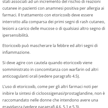
stati associati ad un incremento del rischio di reazioni
cutanee in pazienti con anamnesi positiva per allergia ai
farmaci. Il trattamento con etoricoxib deve essere
interrotto alla comparsa dei primi segni di rash cutaneo,
lesioni a carico delle mucose o di qualsiasi altro segno di
ipersensibilità.
Etoricoxib può mascherare la febbre ed altri segni di
infiammazione.
Si deve agire con cautela quando etoricoxib viene
somministrato in concomitanza con warfarin od altri
anticoagulanti orali (vedere paragrafo 4.5).
L’uso di etoricoxib, come per gli altri farmaci noti per
inibire la sintesi di cicloossigena­si/prostaglan­dine, non è
raccomandato nelle donne che intendono avere una
gravidanza (vedere paragrafi 4.6, 5.1 e 5.3).