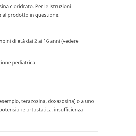
na cloridrato. Per le istruzioni
e al prodotto in questione.
bini di età dai 2 ai 16 anni (vedere
zione pediatrica.
er esempio, terazosina, doxazosina) o a uno
potensione ortostatica; insufficienza