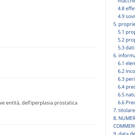
macchi
4.8 effe
4.9 sov
5. propri
5.1 pro
5.2 pro
5.3 dati
6. inform
6.1 elen
6.2 inc
6.3 peri
6.4 pre
6.5 nat
6.6 Pre
 entità, dell’iperplasia prostatica
7. titola
8. NUMER
COMMER
9. data d