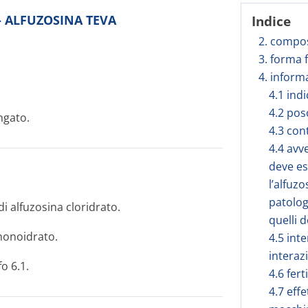
o - ALFUZOSINA TEVA
Indice
2. compos
3. forma 
4. inform
4.1 ind
4.2 pos
ngato.
4.3 con
4.4 avv
deve es
l’alfuzo
patolog
 alfuzosina cloridrato.
quelli d
monoidrato.
4.5 inte
interaz
o 6.1.
4.6 fert
4.7 effe