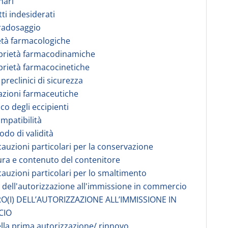
nari
tti indesiderati
radosaggio
età farmacologiche
prietà farmacodinamiche
prietà farmacocinetiche
 preclinici di sicurezza
azioni farmaceutiche
co degli eccipienti
ompatibilità
odo di validità
cauzioni particolari per la conservazione
ura e contenuto del contenitore
cauzioni particolari per lo smaltimento
re dell'autorizzazione all'immissione in commercio
O(I) DELL’AUTORIZZAZIONE ALL’IMMISSIONE IN
CIO
ella prima autorizzazione/ rinnovo