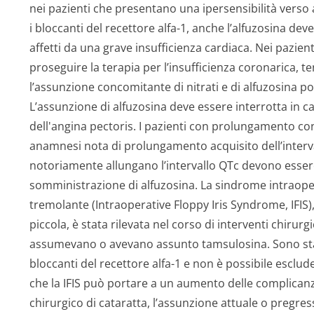
nei pazienti che presentano una ipersensibilità verso a
i bloccanti del recettore alfa-1, anche l’alfuzosina de
affetti da una grave insufficienza cardiaca. Nei pazient
proseguire la terapia per l’insufficienza coronarica, t
l’assunzione concomitante di nitrati e di alfuzosina p
L’assunzione di alfuzosina deve essere interrotta in c
dell'angina pectoris. I pazienti con prolungamento con
anamnesi nota di prolungamento acquisito dell’inter
notoriamente allungano l’intervallo QTc devono essere
somministrazione di alfuzosina. La sindrome intraopera
tremolante (Intraoperative Floppy Iris Syndrome, IFIS)
piccola, è stata rilevata nel corso di interventi chirurgi
assumevano o avevano assunto tamsulosina. Sono stati
bloccanti del recettore alfa-1 e non è possibile esclude
che la IFIS può portare a un aumento delle complican
chirurgico di cataratta, l’assunzione attuale o pregres