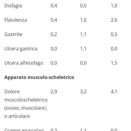
Disfagia
0,4
0,5
1,0
Flatulenza
0,4
1,6
2,6
Gastrite
0,2
1,1
0,5
Ulcera gastrica
0,0
1,1
0,0
Ulcera all’esofago
0,0
0,0
1,5
Apparato muscolo-scheletrico
Dolore
2,9
3,2
4,1
muscoloscheletrico
(osseo, muscolare|
o articolare
Crampi muscolari
0,2
1,1
0,0