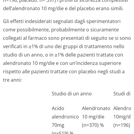
n=196; placebo: n= 397) i profili di sicurezza complessivi
dell’alendronato 10 mg/die e del placebo erano simili.
Gli effetti indesiderati segnalati dagli sperimentatori
come possibilmente, probabilmente o sicuramente
collegati al farmaco sono presentati di seguito se si sono
verificati in ≥1% di uno dei gruppi di trattamento nello
studio di un anno, o in ≥1% delle pazienti trattate con
alendronato 10 mg/die e con un’incidenza superiore
rispetto alle pazienti trattate con placebo negli studi a
tre anni:
Studio di un anno
Studi di 
Acido
Alendronato
Alendro
alendronico
10 mg/die
10mg/di
70mg
(n=370) %
(n=196) 
(n=519) %