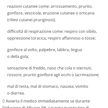
reazioni cutanee come: arrossamento, prurito,
gonfiore, vescicole, eruzione cutanee o orticaria
(rilievi cutanei pruriginosi);
difficoltà di respirazione come: respiro con sibilo,
oppressione toracica, respiro affannoso o tosse;
gonfiore al volto, palpebre, labbra, lingua
o della gola;
sensazione di freddo, naso che cola o sternuti,
rossore, prurito gonfiore agli occhi o lacrimazione;
mal di testa, mal di stomaco, nausea, vomito
o diarrea.
 Avverta il medico immediatamente se durante
l’infusione di Alburex 5%, Lei nota questo tipo di