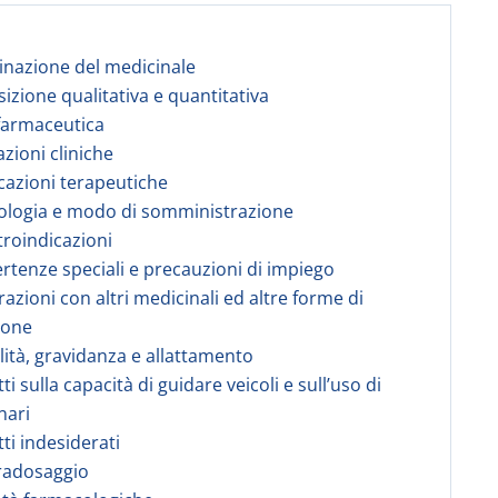
nazione del medicinale
izione qualitativa e quantitativa
farmaceutica
azioni cliniche
icazioni terapeutiche
ologia e modo di somministrazione
troindicazioni
ertenze speciali e precauzioni di impiego
razioni con altri medicinali ed altre forme di
ione
ilità, gravidanza e allattamento
tti sulla capacità di guidare veicoli e sull’uso di
nari
tti indesiderati
radosaggio