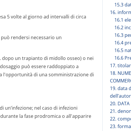
15.3 dat
16. infor
5 volte al giorno ad intervalli di circa
16.1 el
16.2 in
16.3 per
a può rendersi necessario un
16.4 pr
16.5 na
16.6 Pr
dopo un trapianto di midollo osseo) o nei
17. titol
il dosaggio può essere raddoppiato a
18. NUME
ata l'opportunità di una somministrazione di
COMMER
19. data 
dell’auto
20. DATA
di un’infezione; nel caso di infezioni
21. deno
durante la fase prodromica o all'apparire
22. compo
23. forma