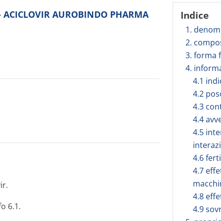
tto - ACICLOVIR AUROBINDO PHARMA
Indice
1. denomi
2. compos
3. forma 
4. inform
4.1 ind
4.2 pos
4.3 con
4.4 avv
4.5 inte
interaz
4.6 fert
4.7 effe
macchi
ir.
4.8 effe
o 6.1.
4.9 sov