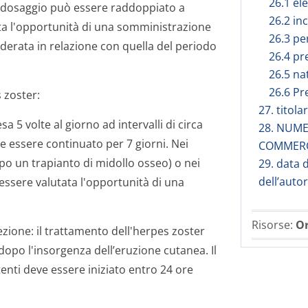
26.1 el
il dosaggio può essere raddoppiato a
26.2 in
tata l'opportunità di una somministrazione
26.3 per
iderata in relazione con quella del periodo
26.4 pr
26.5 na
26.6 Pr
 zoster:
27. titol
5 volte al giorno ad intervalli di circa
28. NUME
e essere continuato per 7 giorni. Nei
COMMER
 un trapianto di midollo osseo) o nei
29. data 
dell’auto
essere valutata l'opportunità di una
Risorse:
Or
ezione: il trattamento dell'herpes zoster
e dopo l'insorgenza dell’eruzione cutanea. Il
nti deve essere iniziato entro 24 ore