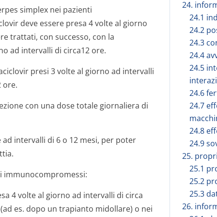
24. infor
erpes simplex nei pazienti
24.1 in
ovir deve essere presa 4 volte al giorno
24.2 po
ere trattati, con successo, con la
24.3 co
o ad intervalli di circa12 ore.
24.4 av
24.5 in
iclovir presi 3 volte al giorno ad intervalli
interaz
2 ore.
24.6 fe
nfezione con una dose totale giornaliera di
24.7 eff
macchi
24.8 eff
d intervalli di 6 o 12 mesi, per poter
24.9 so
tia.
25. propr
25.1 p
ienti immunocompromessi:
25.2 pr
25.3 dat
4 volte al giorno ad intervalli di circa
26. infor
d es. dopo un trapianto midollare) o nei