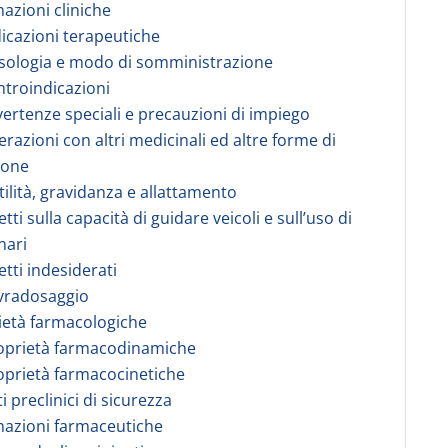
mazioni cliniche
dicazioni terapeutiche
sologia e modo di somministrazione
ntroindicazioni
vertenze speciali e precauzioni di impiego
terazioni con altri medicinali ed altre forme di
ione
rtilità, gravidanza e allattamento
etti sulla capacità di guidare veicoli e sull’uso di
nari
etti indesiderati
vradosaggio
ietà farmacologiche
roprietà farmacodinamiche
oprietà farmacocinetiche
i preclinici di sicurezza
mazioni farmaceutiche