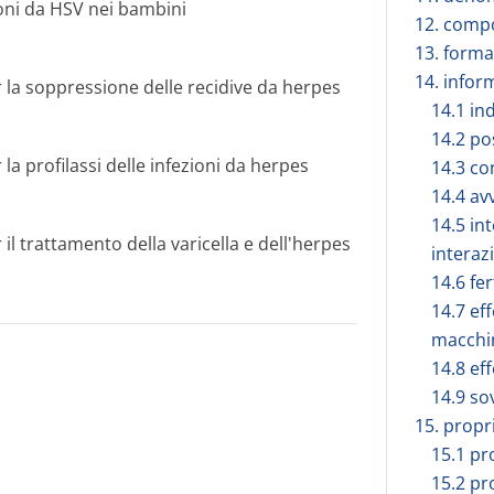
ioni da HSV nei bambini
12. compo
13. forma
14. infor
la soppressione delle recidive da herpes
14.1 in
14.2 po
a profilassi delle infezioni da herpes
14.3 co
14.4 av
14.5 in
l trattamento della varicella e dell'herpes
interaz
14.6 fe
14.7 eff
macchi
14.8 eff
14.9 so
15. propr
15.1 p
15.2 pr