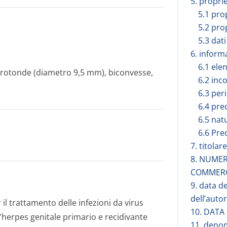
5. propri
5.1 pro
5.2 pro
5.3 dati
6. inform
6.1 elen
 rotonde (diametro 9,5 mm), biconvesse,
6.2 inc
6.3 peri
6.4 pre
6.5 nat
6.6 Pre
7. titola
8. NUMER
COMMER
9. data d
dell’auto
l trattamento delle infezioni da virus
10. DATA
'herpes genitale primario e recidivante
11. deno