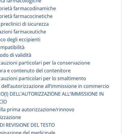
età farmacologiche
prietà farmacodinamiche
prietà farmacocinetiche
 preclinici di sicurezza
azioni farmaceutiche
co degli eccipienti
ompatibilità
odo di validità
cauzioni particolari per la conservazione
ura e contenuto del contenitore
cauzioni particolari per lo smaltimento
re dell’autorizzazione all’immissione in commercio
O(I) DELL’AUTORIZZAZIONE ALL’IMMISSIONE IN
CIO
ella prima autorizzazione/rinnovo
rizzazione
 DI REVISIONE DEL TESTO
minazione del medicinale