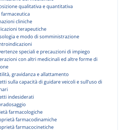
sizione qualitativa e quantitativa
 farmaceutica
mazioni cliniche
dicazioni terapeutiche
sologia e modo di somministrazione
ntroindicazioni
vertenze speciali e precauzioni di impiego
terazioni con altri medicinali ed altre forme di
ione
rtilità, gravidanza e allattamento
etti sulla capacità di guidare veicoli e sull’uso di
nari
etti indesiderati
vradosaggio
ietà farmacologiche
roprietà farmacodinamiche
oprietà farmacocinetiche