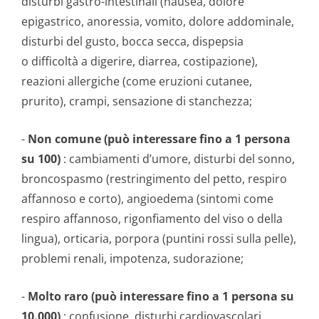
disturbi gastro-intestinali (nausea, dolore
epigastrico, anoressia, vomito, dolore addominale,
disturbi del gusto, bocca secca, dispepsia
o difficoltà a digerire, diarrea, costipazione),
reazioni allergiche (come eruzioni cutanee,
prurito), crampi, sensazione di stanchezza;
-
Non comune (può interessare fino a 1 persona
su 100)
: cambiamenti d’umore, disturbi del sonno,
broncospasmo (restringimento del petto, respiro
affannoso e corto), angioedema (sintomi come
respiro affannoso, rigonfiamento del viso o della
lingua), orticaria, porpora (puntini rossi sulla pelle),
problemi renali, impotenza, sudorazione;
-
Molto raro (può interessare fino a 1 persona su
10.000)
: confusione, disturbi cardiovascolari