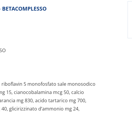
o - BETACOMPLESSO
SO
, riboflavin 5 monofosfato sale monosodico
 mg 15, cianocobalamina mcg 50, calcio
arancia mg 830, acido tartarico mg 700,
 40, glicirizzinato d’ammonio mg 24,