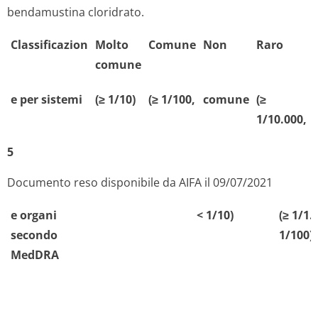
bendamustina cloridrato.
Classificazion
Molto
Comune
Non
Raro
comune
e per sistemi
(≥ 1/10)
(≥ 1/100,
comune
(≥
1/10.000,
5
Documento reso disponibile da AIFA il 09/07/2021
e organi
< 1/10)
(≥ 1/1.
secondo
1/100)
MedDRA