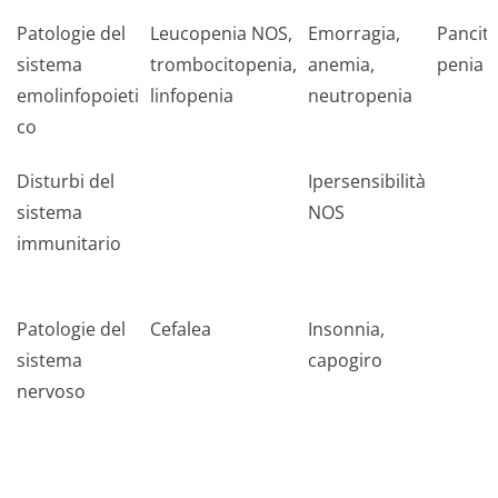
Patologie del
Leucopenia NOS,
Emorragia,
Pancito
sistema
trombocitopenia,
anemia,
penia
emolinfopoieti
linfopenia
neutropenia
co
Disturbi del
Ipersensibilità
sistema
NOS
immunitario
Patologie del
Cefalea
Insonnia,
sistema
capogiro
nervoso