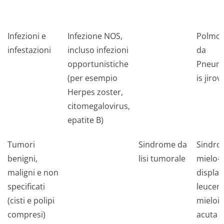
Infezioni e
Infezione NOS,
Polmon
infestazioni
incluso infezioni
da
opportunistiche
Pneum
(per esempio
is jirov
Herpes zoster,
citomegalovirus,
epatite B)
Tumori
Sindrome da
Sindr
benigni,
lisi tumorale
mielo-
maligni e non
displas
specificati
leucem
(cisti e polipi
mieloi
compresi)
acuta